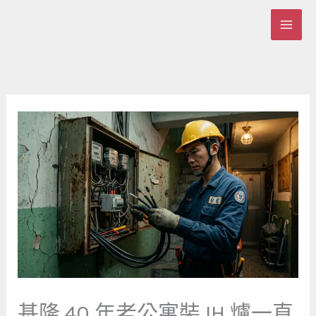
跳
至
主
要
內
容
基隆 40 年老公寓裝 IH 爐一直