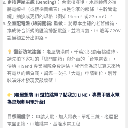
更換進屋主線 (Bending)：
台電核准後，水電師傅必須
將電線桿（或樓梯間總表）拉進你家的那條「主幹管電
纜」抽換成更粗的規格（例如 14mm² 或 22mm²）。
全室配電盤 (總開關箱) 重做：
將原本生鏽的老舊鐵箱，
換成符合新規的匯流排配電盤，並將冷氣、IH 爐等 220V
設備獨立分出迴路。
翻新防坑建議：
老屋裝潢前，千萬別只顧著挑磁磚。
請先拍下家裡的「總開關箱」與外面的「台電電表」，
傳給 HiSend 專業團隊免費評估。我們會為您試算未來所
有電器的總負載，幫您一次把「大電」申請到位，別等
裝潢好才發現要敲牆壁！
[老屋想裝 IH 爐怕跳電？點我加 LINE，專業甲級水電
為您規劃用電升級]
目標關鍵字：
申請大電、加大電表、單相三線、老屋配
電盤更換、IH爐跳電、基隆水電工程