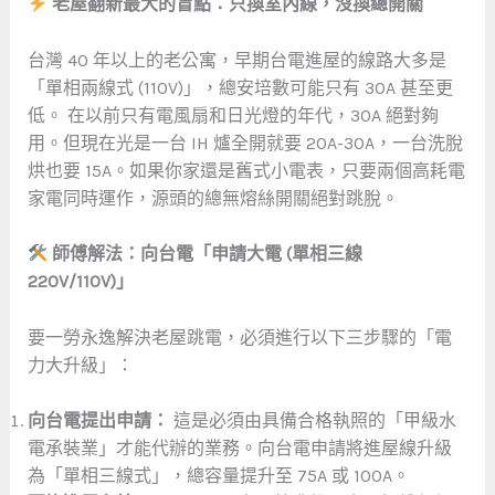
老屋翻新最大的盲點：只換室內線，沒換總開關
台灣 40 年以上的老公寓，早期台電進屋的線路大多是
「單相兩線式 (110V)」，總安培數可能只有 30A 甚至更
低。 在以前只有電風扇和日光燈的年代，30A 絕對夠
用。但現在光是一台 IH 爐全開就要 20A-30A，一台洗脫
烘也要 15A。如果你家還是舊式小電表，只要兩個高耗電
家電同時運作，源頭的總無熔絲開關絕對跳脫。
師傅解法：向台電「申請大電 (單相三線
220V/110V)」
要一勞永逸解決老屋跳電，必須進行以下三步驟的「電
力大升級」：
向台電提出申請：
這是必須由具備合格執照的「甲級水
電承裝業」才能代辦的業務。向台電申請將進屋線升級
為「單相三線式」，總容量提升至 75A 或 100A。