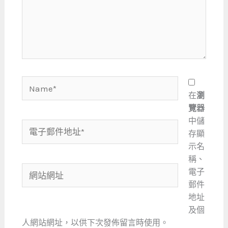
內
容...
Name*
在
瀏
覽器
中儲
電
存顯
子
示名
郵
稱、
件
網
電子
地
站
郵件
址
網
地址
*
址
及個
人網站網址，以供下次發佈留言時使用。