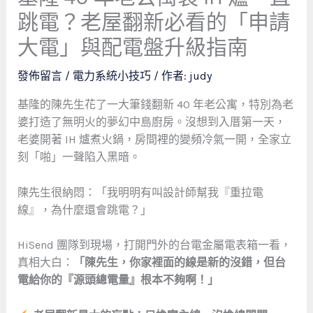
跳電？老屋翻新必看的「申請
大電」與配電盤升級指南
發佈留言
/
電力系統小技巧
/ 作者:
judy
基隆的陳先生花了一大筆錢翻新 40 年老公寓，特別為老
婆打造了無明火的夢幻中島廚房。沒想到入厝第一天，
老婆開著 IH 爐煮火鍋，房間裡的變頻冷氣一開，全家立
刻「啪」一聲陷入黑暗。
陳先生很納悶：「我明明有叫設計師幫我『重拉電
線』，為什麼還會跳電？」
HiSend 團隊到現場，打開門外的台電金屬電表箱一看，
真相大白：
「陳先生，你家裡面的線是新的沒錯，但台
電給你的『源頭總電量』根本不夠啊！」