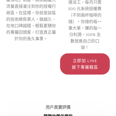
速派工，每月只需
流量直接灌注到你的授權行
500 元系統授權費
政區。在這裡，你就是該區
（不到兩杯咖啡的
的技術總負責人。做越久、
錢），你接的每一
在地口碑越穩，輕鬆累積你
筆大單，賺的每一
的專屬回頭客，打造真正屬
分利潤，100% 全
於你的長久事業。
數放進自己的口
袋！
立即加 LINE
搶下專屬戰區
用戶真實評價