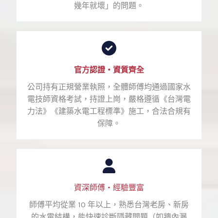
幾年就壞」的問題。
官方認證・資質齊全
公司持有正規營業執照，全體師傅均通過國家水
電技師資格考試，持證上崗，嚴格遵循《台灣電
力法》《建築水電工程標準》施工，合法合規有
保障。
資深師傅・經驗豐富
師傅平均從業 10 年以上，熟悉台灣老房、新房
的水電結構，能快速診斷隱藏問題（如牆內漏