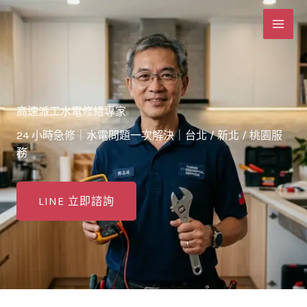
跳
至
主
要
內
容
高速派工水電修繕專家
24 小時急修｜水電問題一次解決｜台北 / 新北 / 桃園服
務
LINE 立即諮詢