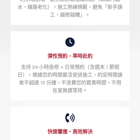
水、線路老化），施工熟練規範，避免「新手誤
工、越修越糟」。
彈性預約・準時赴約
支持 24 小時急修 + 日常預約（含週末 / 節假
日），根據您的時間靈活安排施工，約定時間誤
差不超過 15 分鐘，不浪費您的寶貴時間，不用
在家無謂等待。
快速響應・高效解決