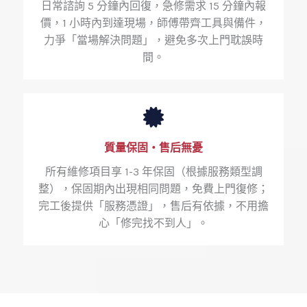
日常諮詢 5 分鐘內回復，急修需求 15 分鐘內報
價，1 小時內到達現場，師傅帶齊工具與備件，
力爭「當場解決問題」，避免多次上門耽誤時
間。
質量保固・售后無憂
所有維修項目享 1-3 年保固（根據服務類型調
整），保固期內出現相同問題，免費上門復修；
完工後提供「服務憑證」，售后有依據，不用擔
心「修完找不到人」。