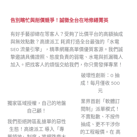
告別瞎忙與削價競爭！誠徵全台在地修繕菁英
有好手藝卻總在等客人？受夠了比價平台的高額抽成
與無效點數？高速派工 耗資打造全台最強的「水電
SEO 流量引擎」，精準網羅高單價優質客源。我們誠
摯邀請具備證照、態度負責的弱電、水電與抓漏職人
加入。把找客人的煩惱交給我們，你只需發揮專業！
破壞性創新：0 抽
成！每月僅收 500
元
業界首創「軟體訂
獨家區域授權，自己的地盤
閱制」派單模式！
自己顧！
不賣點數、不按件
我們拒絕跨區亂搶單的惡性
抽成、更不干涉你
生態！高速派工 導入「專
的工程報價。在 高
屬領地」制度，將網路龐大