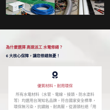
為什麼選擇 高速派工 水電修繕？
6 大核心保障，讓您修繕無憂！
優質材料・耐用環保
所有水電材料（水管、電線、接頭、防水塗料
等）均選用台灣知名品牌，符合國家安全標準，
環保無污染，抗鏽蝕、耐高壓，從源頭杜絕「用