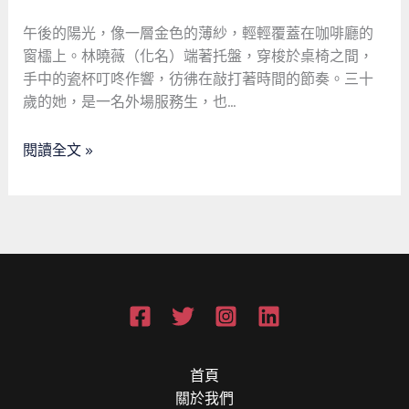
褶
中，
午後的陽光，像一層金色的薄紗，輕輕覆蓋在咖啡廳的
尋
窗櫺上。林曉薇（化名）端著托盤，穿梭於桌椅之間，
一
手中的瓷杯叮咚作響，彷彿在敲打著時間的節奏。三十
縷
歲的她，是一名外場服務生，也…
行
銷
閱讀全文 »
的
光：
單
親
媽
媽
的
活
動
推
首頁
廣
關於我們