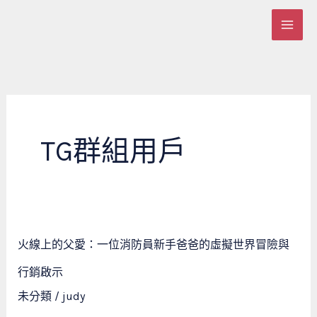
跳
至
主
要
內
容
TG群組用戶
火
火線上的父愛：一位消防員新手爸爸的虛擬世界冒險與
線
上
行銷啟示
的
未分類
/
judy
父