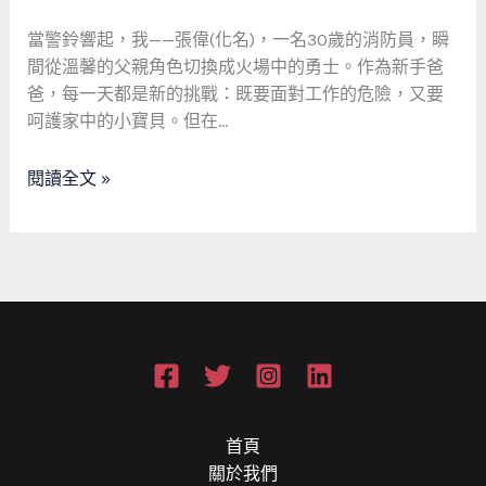
愛：
一
當警鈴響起，我——張偉(化名)，一名30歲的消防員，瞬
位
間從溫馨的父親角色切換成火場中的勇士。作為新手爸
消
爸，每一天都是新的挑戰：既要面對工作的危險，又要
防
呵護家中的小寶貝。但在…
員
新
閱讀全文 »
手
爸
爸
的
虛
擬
世
界
冒
險
首頁
與
關於我們