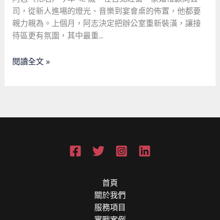
現
司，從新人進場的燈光、音樂到宴會桌的佈置，他都要
場
親力親為。上個月，阿志決定把辦公室重新裝潢，讓接
不
待區更有氛圍，其中最重…
該
是
閱讀全文 »
奢
求，
是
我
們
的
基
本
要
求
首頁
關於我們
服務項目
實戰案例