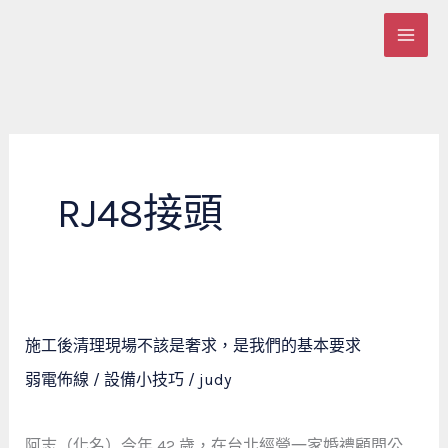
跳
至
主
要
內
容
RJ48接頭
施
施工後清理現場不該是奢求，是我們的基本要求
工
弱電佈線 / 設備小技巧
/
judy
後
清
理
阿志（化名）今年 42 歲，在台北經營一家婚禮顧問公