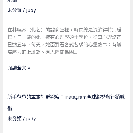
示錄
霧
未分類
/
judy
中
的
心
在林曉薇（化名）的諮商室裡，時間總是流淌得特別緩
靈
慢。三十歲的她，擁有心理學碩士學位，從事心理諮商
燈
已逾五年。每天，她面對著各式各樣的心靈故事：有職
塔：
場壓力的上班族、有人際關係困…
一
位
閱讀全文 »
心
理
諮
新
商
新手爸爸的軍旅社群觀察：Instagram全球趨勢與行銷戰
手
師
爸
術
的
爸
未分類
/
judy
社
的
交
軍