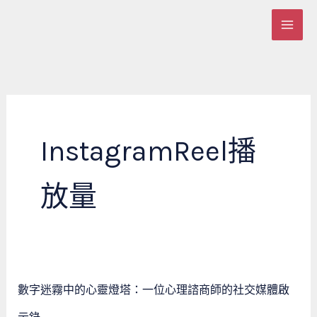
跳
至
主
要
內
容
InstagramReel播
放量
數
數字迷霧中的心靈燈塔：一位心理諮商師的社交媒體啟
字
迷