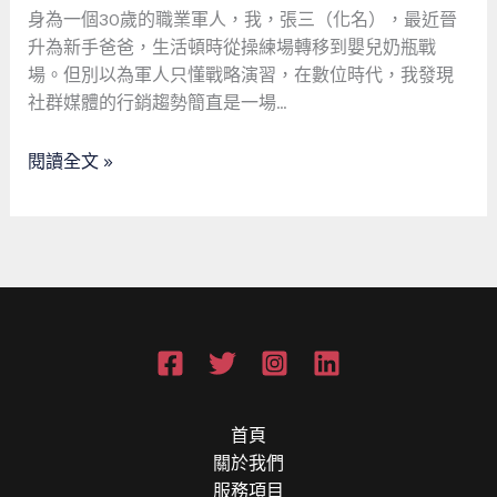
媒
旅
身為一個30歲的職業軍人，我，張三（化名），最近晉
體
社
升為新手爸爸，生活頓時從操練場轉移到嬰兒奶瓶戰
啟
群
場。但別以為軍人只懂戰略演習，在數位時代，我發現
示
觀
社群媒體的行銷趨勢簡直是一場…
錄
察：
Instagram
閱讀全文 »
全
球
趨
勢
與
行
銷
戰
術
首頁
關於我們
服務項目