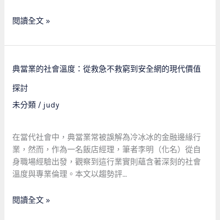
轉
型：
閱讀全文 »
SEO
優
化
典
策
典當業的社會溫度：從救急不救窮到安全網的現代價值
當
略
業
探討
之
的
未分類
/
judy
虛
社
構
會
案
溫
在當代社會中，典當業常被誤解為冷冰冰的金融邊緣行
例
度：
業，然而，作為一名飯店經理，筆者李明（化名）從自
研
從
身職場經驗出發，觀察到這行業實則蘊含著深刻的社會
究
救
溫度與專業倫理。本文以趨勢評…
急
不
閱讀全文 »
救