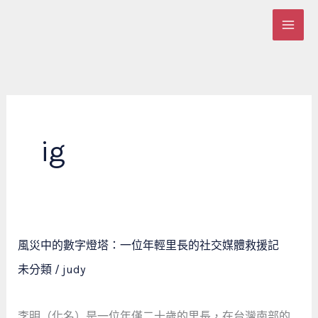
跳
至
主
要
內
容
ig
風
風災中的數字燈塔：一位年輕里長的社交媒體救援記
災
未分類
/
judy
中
的
數
李明（化名）是一位年僅二十歲的里長，在台灣南部的