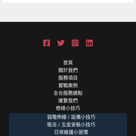
窮
到
安
全
網
的
現
代
價
首頁
值
關於我們
探
服務項目
討
實戰案例
全台服務據點
連繫我們
修繕小技巧
弱電佈線 / 設備小技巧
衛浴 / 五金安裝小技巧
日常維護小習慣