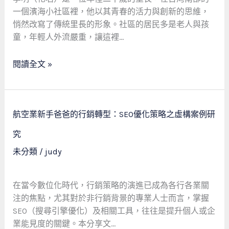
字
一個濱海小社區裡，他以其青春的活力與創新的思維，
燈
悄然改寫了傳統里長的形象。社區的居民多是老人與孩
塔：
童，年輕人外流嚴重，讓這裡…
一
位
閱讀全文 »
年
輕
里
長
航
航空業新手爸爸的行銷轉型：SEO優化策略之虛構案例研
的
空
社
業
究
交
新
未分類
/
judy
媒
手
體
爸
救
爸
在當今數位化時代，行銷策略的演進已成為各行各業關
援
的
注的焦點，尤其對於非行銷背景的專業人士而言，掌握
記
行
SEO（搜尋引擎優化）及相關工具，往往是提升個人或企
銷
業能見度的關鍵。本分享文…