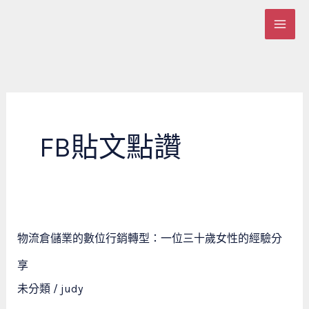
跳
至
主
要
內
容
FB貼文點讚
物
物流倉儲業的數位行銷轉型：一位三十歲女性的經驗分
流
倉
享
儲
未分類
/
judy
業