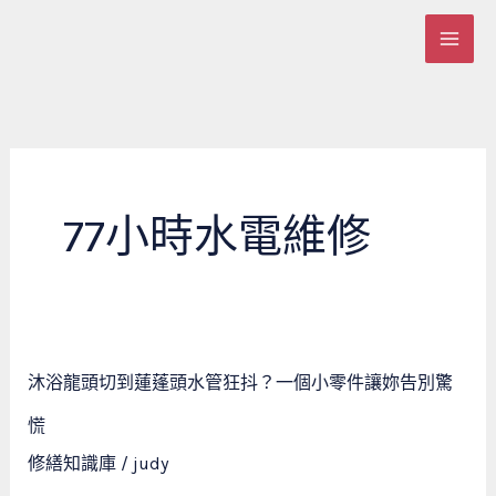
跳
至
主
要
內
容
77小時水電維修
沐
沐浴龍頭切到蓮蓬頭水管狂抖？一個小零件讓妳告別驚
浴
龍
慌
頭
修繕知識庫
/
judy
切