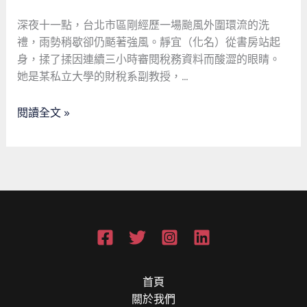
到
蓮
深夜十一點，台北市區剛經歷一場颱風外圍環流的洗
蓬
禮，雨勢稍歇卻仍颳著強風。靜宜（化名）從書房站起
頭
身，揉了揉因連續三小時審閱稅務資料而酸澀的眼睛。
水
她是某私立大學的財稅系副教授，…
管
狂
閱讀全文 »
抖？
一
個
小
零
件
讓
妳
告
別
首頁
驚
關於我們