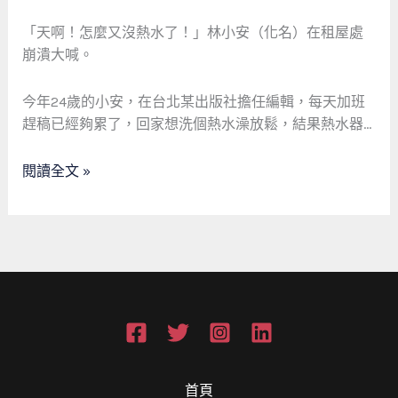
水
器
「天啊！怎麼又沒熱水了！」林小安（化名）在租屋處
裝
崩潰大喊。
之
前
今年24歲的小安，在台北某出版社擔任編輯，每天加班
必
趕稿已經夠累了，回家想洗個熱水澡放鬆，結果熱水器…
看！
電
閱讀全文 »
線
沒
升
級，
小
心
跳
電
又
危
首頁