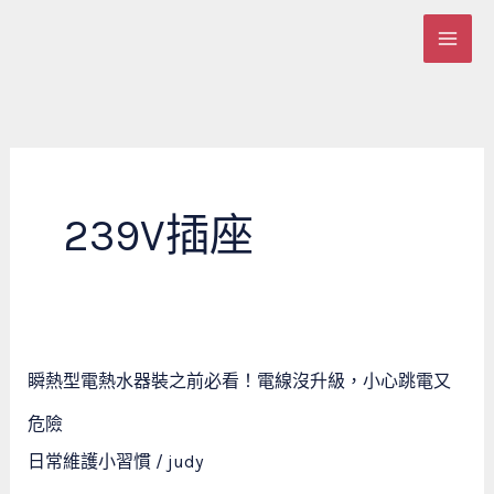
跳
至
主
要
內
容
239V插座
瞬
瞬熱型電熱水器裝之前必看！電線沒升級，小心跳電又
熱
型
危險
電
日常維護小習慣
/
judy
熱