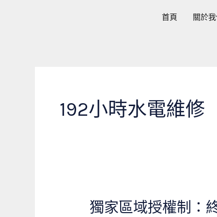
跳
首頁
關於我
至
主
要
內
容
192小時水電維修
獨家區域授權制：
獨