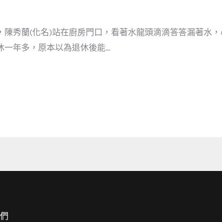
，陳秀蘭(化名)站在廚房門口，看著水龍頭滴滴答答漏著水
休一年多，原本以為退休後能…
我們