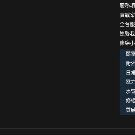
服務
師
實戰
傅
全台
專
連繫
心
修繕
耕
好
弱電
田
衛浴
日
電
水
修
質