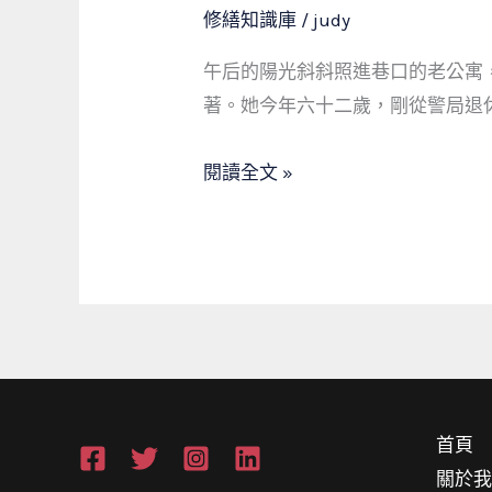
家
修繕知識庫
/
judy
區
午后的陽光斜斜照進巷口的老公寓
域
著。她今年六十二歲，剛從警局退
授
權
閱讀全文 »
制：
終
結
跨
區
搶
單
亂
首頁
象，
關於
讓