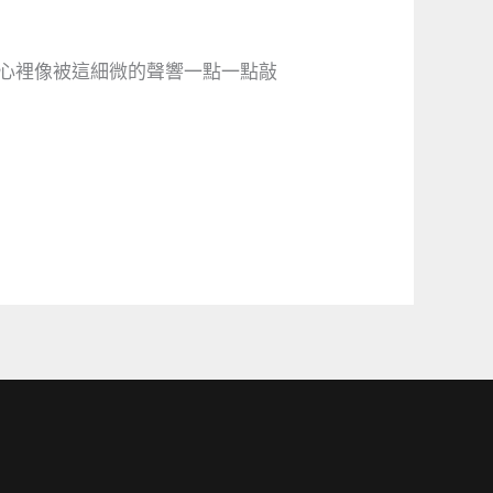
，心裡像被這細微的聲響一點一點敲