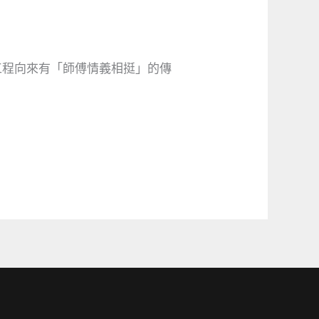
工程向來有「師傅情義相挺」的傳