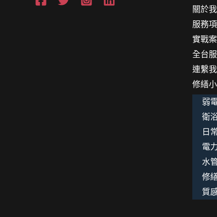
關於
多
服務
付
實戰
一
全台
點
連繫
錢？
修繕
弱電
衛浴
日
電
水
修
質