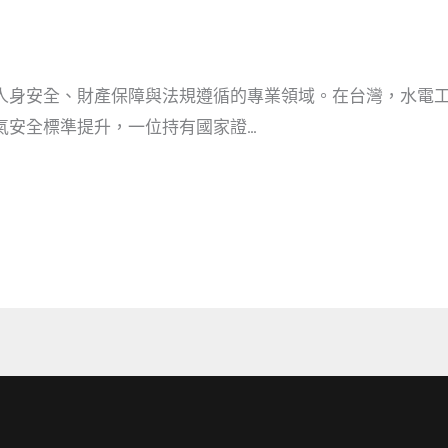
人身安全、財產保障與法規遵循的專業領域。在台灣，水電
氣安全標準提升，一位持有國家證…