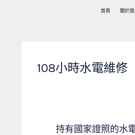
跳
首頁
關於我
至
主
要
內
容
108小時水電維修
持有國家證照的水
持