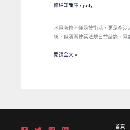
有
修繕知識庫
/
judy
國
家
水電裝修不僅是技術活，更是牽涉
證
統，但隨著建築法規日益嚴謹、電
照
的
閱讀全文 »
水
電
技
師，
為
何
值
得
首頁
你