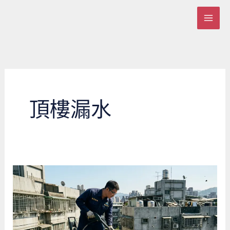
跳
至
主
要
內
容
頂樓漏水
頂
樓
漏
水
狂