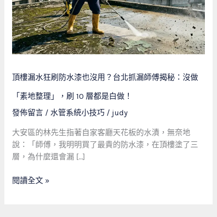
刷
防
水
漆
也
沒
頂樓漏水狂刷防水漆也沒用？台北抓漏師傅揭秘：沒做
用？
台
「素地整理」，刷 10 層都是白做！
北
發佈留言
/
水管系統小技巧
/
judy
抓
漏
大安區的林先生指著自家客廳天花板的水漬，無奈地
師
說：「師傅，我明明買了最貴的防水漆，在頂樓塗了三
傅
層，為什麼還會漏 […]
揭
秘：
閱讀全文 »
沒
做
「素