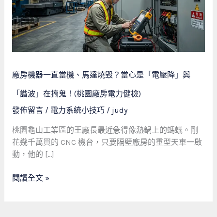
直
當
機、
馬
達
燒
廠房機器一直當機、馬達燒毀？當心是「電壓降」與
毀？
當
「諧波」在搞鬼！(桃園廠房電力健檢)
心
發佈留言
/
電力系統小技巧
/
judy
是
「電
桃園龜山工業區的王廠長最近急得像熱鍋上的螞蟻。剛
壓
花幾千萬買的 CNC 機台，只要隔壁廠房的重型天車一啟
降」
動，他的 […]
與
「諧
閱讀全文 »
波」
在
搞