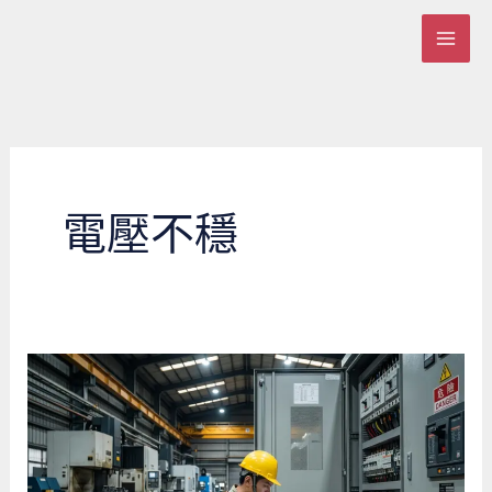
跳
至
主
要
內
容
電壓不穩
廠
房
機
器
一