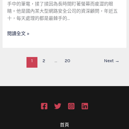
傅
職
手中的筆電，揉了揉因為長時間盯著螢幕而痠澀的眼
的
人
睛。他是國內某大型網路安全公司的資深顧問，年近五
故
魂：
十，每天處理的都是最棘手的…
事
從
10
閱讀全文 »
年
經
驗
到
1
2
...
20
Next
→
不
可
取
代
的
技
藝
傳
承
首頁