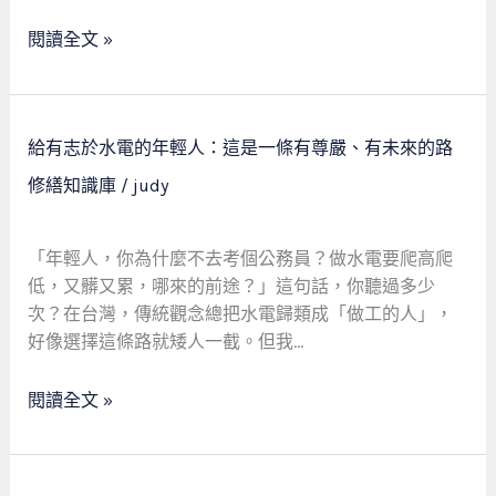
一
決」
位
閱讀全文 »
嗎？
遺
體
美
給
容
給有志於水電的年輕人：這是一條有尊嚴、有未來的路
有
師
修繕知識庫
/
judy
志
的
於
暖
水
心
「年輕人，你為什麼不去考個公務員？做水電要爬高爬
電
維
低，又髒又累，哪來的前途？」這句話，你聽過多少
的
修
次？在台灣，傳統觀念總把水電歸類成「做工的人」，
年
故
好像選擇這條路就矮人一截。但我…
輕
事
人：
閱讀全文 »
這
是
一
條
數