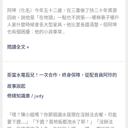
以
更
阿坤（化名）今年五十二歲，在三重做了快二十年資源
快！
回收。說他是「在地頭」一點也不誇張——哪條巷子哪戶
專
人家什麼時候會丟大型家具，他比里長還清楚。但阿坤
注
也有個困擾：他的小貨車常…
本
業，
閱讀全文 »
所
以
更
拒
精！
拒當水電孤兒！一次合作，終身保障，從配音員阿玲的
當
——
水
故事說起
一
電
修繕知識庫
/
judy
位
孤
回
兒！
收
一
「喂？陳小姐嗎？你那個漏水我現在沒辦法去喔，可能
阿
次
要下週……」「下週？我地板都泡水了耶！」「沒辦法
伯