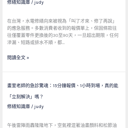
修繕知識庫
/
judy
好
給
保
固，
在台灣，水電修繕向來被視為「叫了才來、修了再說」
是
的應急服務。多數消費者收到的報價單上，保固條款往
給
往僅覆蓋零件更換後的30至90天，一旦超出期限，任何
你
滲漏、短路或排水不順，都…
不
用
閱讀全文 »
再
煩
的
承
畫
畫室老師的急診驚魂：15分鐘報價、1小時到場，真的能
諾
室
老
「立刻解決」嗎？
師
修繕知識庫
/
judy
的
急
診
午後雷陣雨轟隆隆地下，空氣裡混著油畫顏料和松節油