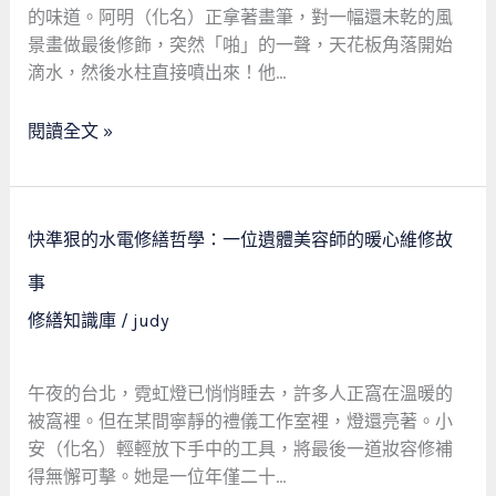
驚
的味道。阿明（化名）正拿著畫筆，對一幅還未乾的風
魂：
景畫做最後修飾，突然「啪」的一聲，天花板角落開始
15
滴水，然後水柱直接噴出來！他…
分
鐘
閱讀全文 »
報
價、
1
快
小
快準狠的水電修繕哲學：一位遺體美容師的暖心維修故
準
時
狠
事
到
的
修繕知識庫
/
judy
場，
水
真
電
的
修
午夜的台北，霓虹燈已悄悄睡去，許多人正窩在溫暖的
能
繕
被窩裡。但在某間寧靜的禮儀工作室裡，燈還亮著。小
「立
哲
安（化名）輕輕放下手中的工具，將最後一道妝容修補
刻
學：
得無懈可擊。她是一位年僅二十…
解