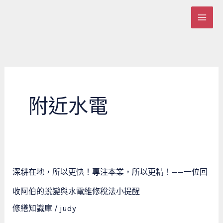
跳
至
主
要
內
容
附近水電
深
深耕在地，所以更快！專注本業，所以更精！——一位回
耕
在
收阿伯的蛻變與水電維修稅法小提醒
地，
修繕知識庫
/
judy
所