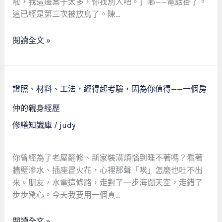
合
啦，我這邊案子太多，你找別人吧。」嘟——電話掛了。
的
作，
這已經是第三次被放鳥了。陳…
蛻
終
變
身
閱讀全文 »
與
保
水
障，
電
從
維
證
配
證照、材料、工法，經得起考驗，因為你值得——一個房
修
照、
音
稅
材
仲的親身經歷
員
法
料、
修繕知識庫
/
judy
阿
小
工
玲
提
法，
的
醒
經
你曾經為了老屋翻修、新家裝潢煩惱到睡不著嗎？看著
故
得
牆壁滲水、插座冒火花，心裡那聲「唉」怎麼也吐不出
事
起
來。朋友，水電這條路，走對了一步海闊天空，走錯了
說
考
步步驚心。今天我要用一個真…
起
驗，
因
閱讀全文 »