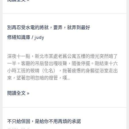
為
你
值
別
得
別再忍受水電的將就，要弄，就弄到最好
再
——
修繕知識庫
/
judy
忍
一
受
個
水
房
深夜十一點，新北市某處老舊公寓五樓的燈光突然暗了
電
仲
一半。客廳的吊扇發出嘎吱聲，隨後停擺。剛結束十六
的
的
小時工班的筱晴（化名），拖著疲憊的身軀從浴室走出
將
親
來，望著忽明忽暗的燈管，嘆…
就，
身
要
經
閱讀全文 »
弄，
歷
就
弄
到
不
不只給保固，是給你不用再煩的承諾
最
只