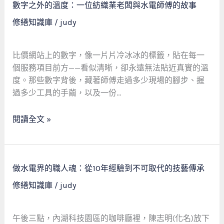
數字之外的溫度：一位紡織業老闆與水電師傅的故事
有
字
修繕知識庫
/
judy
尊
之
嚴、
外
有
的
比價網站上的數字，像一片片冷冰冰的標籤，貼在每一
未
溫
個服務項目前方——看似清晰，卻永遠無法貼近真實的溫
來
度：
度。那些數字背後，藏著師傅走過多少現場的腳步、握
的
一
過多少工具的手繭，以及一份…
路
位
紡
閱讀全文 »
織
業
老
闆
做
做水電界的職人魂：從10年經驗到不可取代的技藝傳承
與
水
修繕知識庫
/
judy
水
電
電
界
師
的
午後三點，內湖科技園區的咖啡廳裡，陳志明(化名)放下