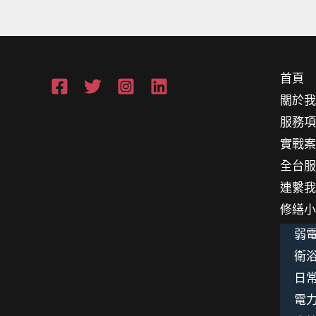
絕
管
道
間
首頁
沼
關於
氣！
服務
實戰
全台
連繫
修繕
弱電
衛浴
日
電