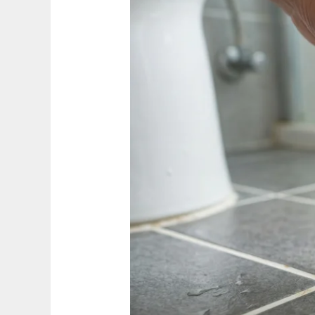
室
總
有
一
股
死
老
鼠
味？
水
電
行
不
說
的