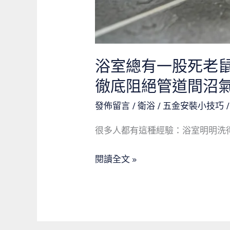
秘
密：
換
上
浴室總有一股死老
「這
徹底阻絕管道間沼
顆」
發佈留言
/
衛浴 / 五金安裝小技巧
防
臭
很多人都有這種經驗：浴室明明洗得
落
水
閱讀全文 »
頭，
徹
底
阻