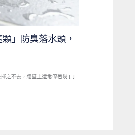
這顆」防臭落水頭，
之不去，牆壁上還常停著幾 […]