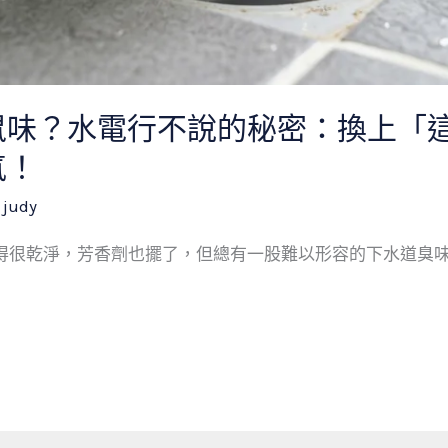
鼠味？水電行不說的秘密：換上「
氣！
/
judy
很乾淨，芳香劑也擺了，但總有一股難以形容的下水道臭味揮