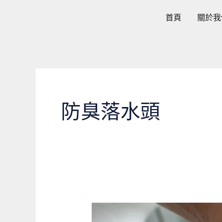
跳
首頁
關於我
至
主
要
內
容
防臭落水頭
浴