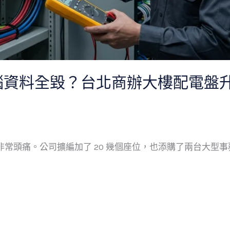
料全毀？台北商辦大樓配電盤升級 3
常頭痛。公司擴編加了 20 幾個座位，也添購了兩台大型