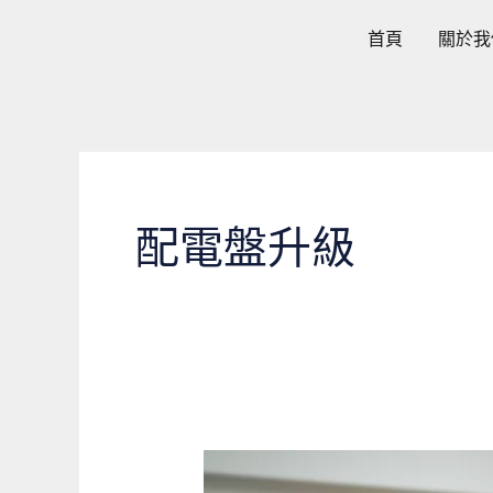
跳
首頁
關於我
至
主
要
內
容
配電盤升級
透