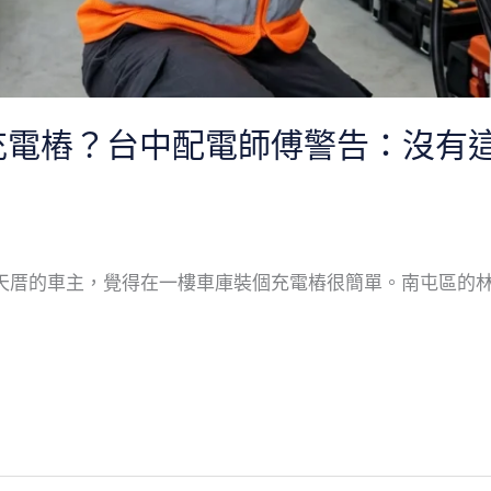
電樁？台中配電師傅警告：沒有這 
厝的車主，覺得在一樓車庫裝個充電樁很簡單。南屯區的林老