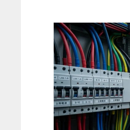
別
亂
牽
公
線！
室
一
直
跳
電？
電
腦
資
料
全
毀？