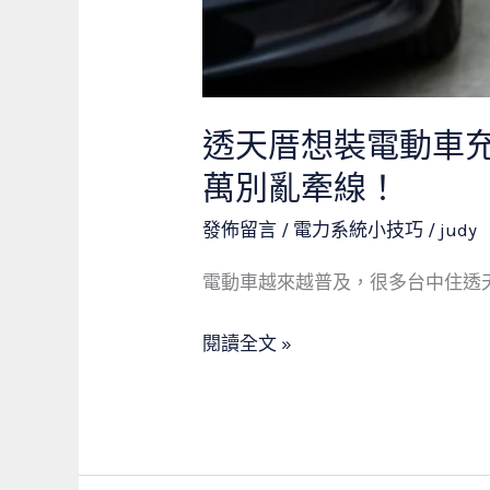
傅
警
告：
沒
透天厝想裝電動車充
有
萬別亂牽線！
這
3
發佈留言
/
電力系統小技巧
/
judy
個
電動車越來越普及，很多台中住透天
用
電
閱讀全文 »
基
礎，
千
萬