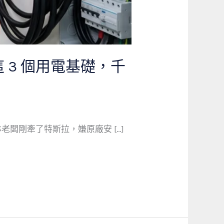
3 個用電基礎，千
闆剛牽了特斯拉，嫌原廠安 […]