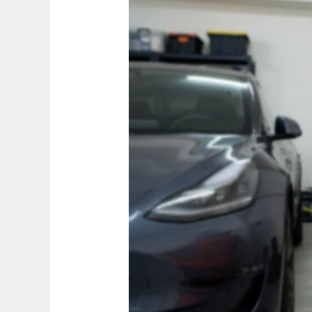
天
厝
想
裝
電
動
車
充
電
樁？
台
中
配
電
師