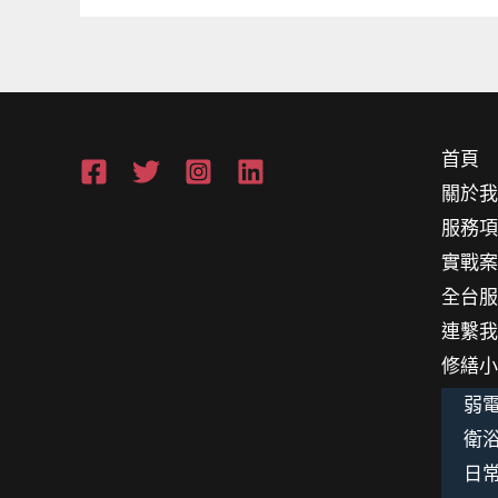
點
(2026
企
業
必
首頁
讀)
關於
服務
實戰
全台
連繫
修繕
弱電
衛浴
日