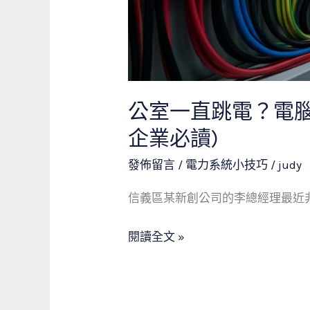
台
北
商
辦
大
公室一直跳電？電腦資
樓
企業必讀)
配
電
發佈留言
/
電力系統小技巧
/
judy
盤
信義區某新創公司的李總經理最近非
升
級
閱讀全文 »
3
大
重