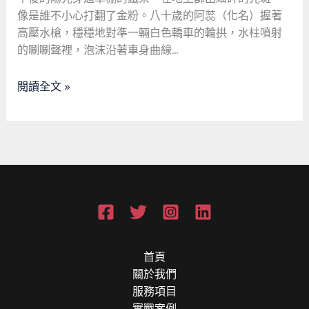
聲：
像是誰不小心打翻了金粉。八十歲的阿蕊（化名）握著
一
高壓水槍，穩穩地對準一輛白色轎車的輪拱，水柱噴射
位
的唰唰聲裡，泡沫沿著車身曲線…
八
旬
閱讀全文 »
洗
車
場
老
闆
娘
的
寵
物
告
首頁
別
關於我們
哲
服務項目
學
實戰案例