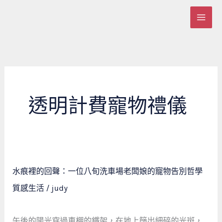
跳
至
主
要
內
容
透明計費寵物禮儀
水
水痕裡的回聲：一位八旬洗車場老闆娘的寵物告別哲學
痕
質感生活
/
judy
裡
的
回
午後的陽光穿過車棚的鐵架，在地上篩出細碎的光斑，