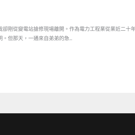
我卻剛從變電站搶修現場離開。作為電力工程業從業近二十
明。但那天，一通來自弟弟的急…