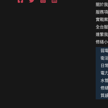
關於
金
服務
鐲
實戰
的
全台
故
連繫
事
修繕
弱電
衛浴
日
電
水
修
質