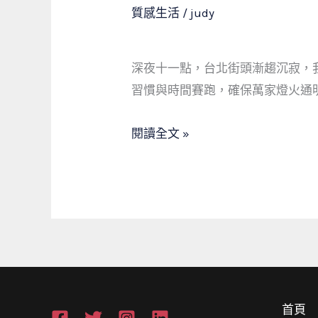
力
質感生活
/
judy
搶
修
深夜十一點，台北街頭漸趨沉寂，
背
習慣與時間賽跑，確保萬家燈火通
後
的
閱讀全文 »
光
影：
一
箱
工
具
與
一
首頁
只