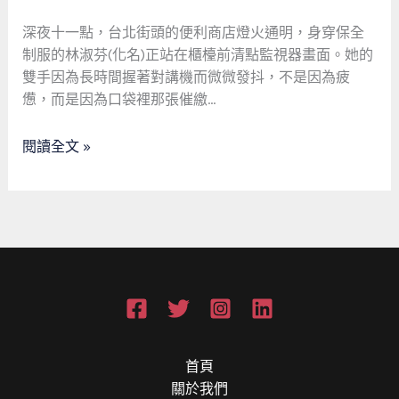
媽
的
深夜十一點，台北街頭的便利商店燈火通明，身穿保全
逆
制服的林淑芬(化名)正站在櫃檯前清點監視器畫面。她的
襲：
雙手因為長時間握著對講機而微微發抖，不是因為疲
從
憊，而是因為口袋裡那張催繳…
保
全
閱讀全文 »
到
主
管，
感
謝
當
舖
「救
急
不
首頁
救
關於我們