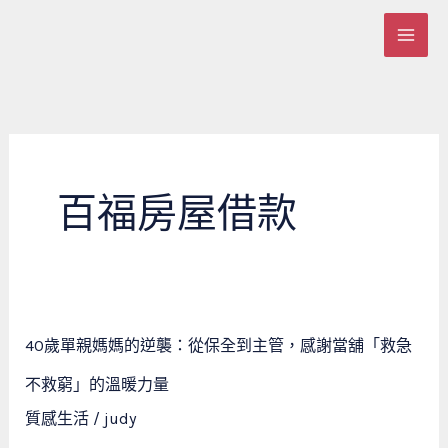
跳
至
主
要
內
容
百福房屋借款
40
40歲單親媽媽的逆襲：從保全到主管，感謝當舖「救急
歲
單
不救窮」的溫暖力量
親
質感生活
/
judy
媽