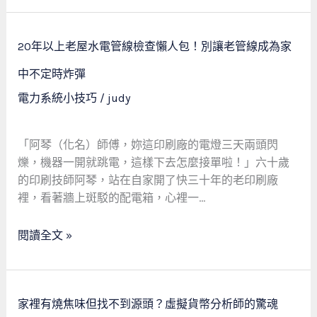
設
備
20
沒
20年以上老屋水電管線檢查懶人包！別讓老管線成為家
年
它，
以
中不定時炸彈
你
上
電力系統小技巧
/
judy
的
老
心
屋
血
水
「阿琴（化名）師傅，妳這印刷廠的電燈三天兩頭閃
一
電
爍，機器一開就跳電，這樣下去怎麼接單啦！」六十歲
秒
管
的印刷技師阿琴，站在自家開了快三十年的老印刷廠
歸
線
裡，看著牆上斑駁的配電箱，心裡一…
零！
檢
查
閱讀全文 »
懶
人
包！
家
別
家裡有燒焦味但找不到源頭？虛擬貨幣分析師的驚魂
裡