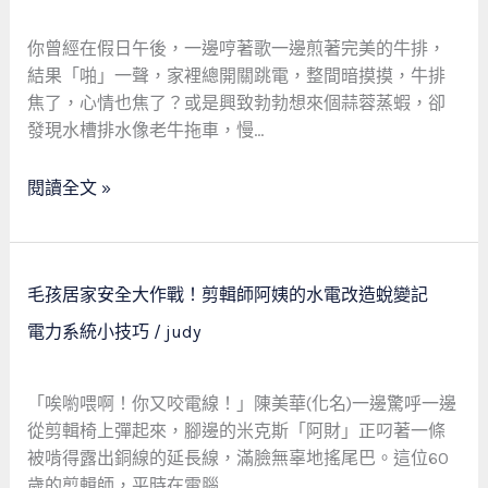
好
路
者
該
你曾經在假日午後，一邊哼著歌一邊煎著完美的牛排，
的
如
結果「啪」一聲，家裡總開關跳電，整間暗摸摸，牛排
夢
何
焦了，心情也焦了？或是興致勃勃想來個蒜蓉蒸蝦，卻
幻
設
發現水槽排水像老牛拖車，慢…
廚
置
房：
閱讀全文 »
用
電、
排
水、
毛
毛孩居家安全大作戰！剪輯師阿姨的水電改造蛻變記
排
孩
電力系統小技巧
/
judy
氣
居
的
家
前
安
「唉喲喂啊！你又咬電線！」陳美華(化名)一邊驚呼一邊
瞻
全
從剪輯椅上彈起來，腳邊的米克斯「阿財」正叼著一條
規
大
被啃得露出銅線的延長線，滿臉無辜地搖尾巴。這位60
劃
作
歲的剪輯師，平時在電腦…