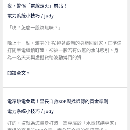
讓
有
夜，警惕「電線走火」前兆！
老
燒
電力系統小技巧
/
judy
管
焦
線
味
「咦？怎麼一股燒焦味？」
成
但
為
找
晚上十一點，雅芬(化名)拖著疲憊的身軀回到家，正準備
家
不
打開筆電繼續盯盤，卻被一股若有似無的焦味吸引。身
中
到
為一名天天與虛擬貨幣波動搏鬥的資…
不
源
定
頭？
閱讀全文 »
時
虛
炸
擬
彈
貨
電
幣
電箱跳電免驚！里長自救SOP與找師傅的黃金準則
箱
分
電力系統小技巧
/
judy
跳
析
電
師
好的，這就為您量身打造一篇專屬於「水電修繕專家」
免
的