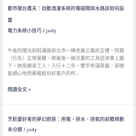
拉
都
線
都市陽台農夫：自動澆灌系統的電磁閥與水路該如何設
市
還
陽
置
是
台
電力系統小技巧
/
judy
EMS
農
系
夫：
統？
自
午後的陽光斜斜灑進新北市一棟老舊公寓的五樓，阿霞
動
（化名）正彎著腰，將最後一箱沈重的工具從貨車上搬
澆
下。她是搬家工人，入行十二年，雙手佈滿厚繭，卻總
灌
能細心地用舊報紙包好客戶的杯…
系
統
閱讀全文 »
的
電
磁
烹
閥
烹飪愛好者的夢幻廚房：用電、排水、排氣的前瞻規劃
飪
與
未分類
/
judy
愛
水