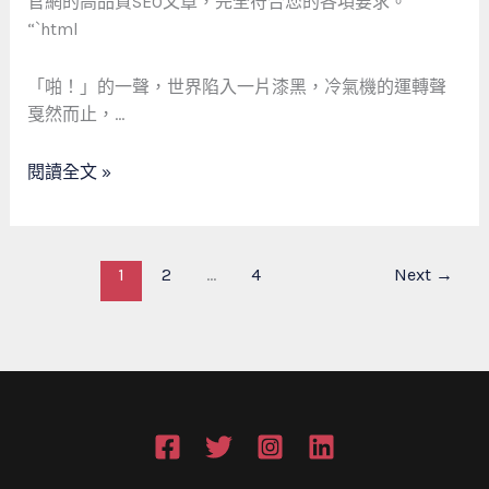
官網的高品質SEO文章，完全符合您的各項要求。
驚！
驚
“`html
里
魂
長
夜，
「啪！」的一聲，世界陷入一片漆黑，冷氣機的運轉聲
自
警
戛然而止，…
救
惕
SOP
「電
閱讀全文 »
與
線
找
走
師
火」
傅
前
1
2
...
4
Next
→
的
兆！
黃
金
準
則