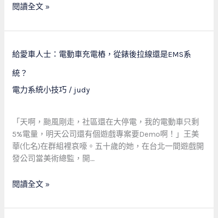
化
閱讀全文 »
團
隊：
一
給
場
給愛車人士：電動車充電樁，從錶後拉線還是EMS系
愛
關
車
統？
於
人
效
電力系統小技巧
/
judy
士：
率
電
的
動
「天啊，颱風剛走，社區還在大停電，我的電動車只剩
寧
車
5%電量，明天公司還有個遊戲專案要Demo啊！」王美
靜
充
華(化名)在群組裡哀嚎。五十歲的她，在台北一間遊戲開
革
電
發公司當美術總監，開…
命
樁，
從
閱讀全文 »
錶
後