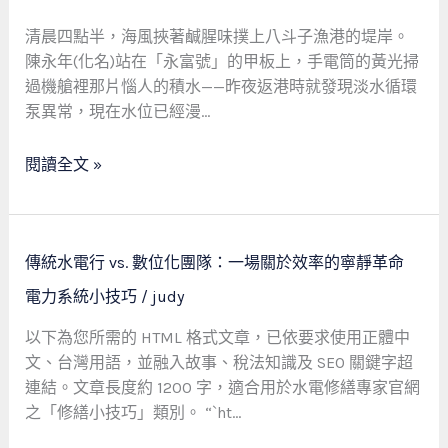
時
間
清晨四點半，海風挾著鹹腥味撲上八斗子漁港的堤岸。
成
陳永年(化名)站在「永富號」的甲板上，手電筒的黃光掃
本、
過機艙裡那片惱人的積水——昨夜返港時就發現淡水循環
稅
泵異常，現在水位已經漫…
務
思
閱讀全文 »
維
與
水
傳
電
傳統水電行 vs. 數位化團隊：一場關於效率的寧靜革命
統
服
電力系統小技巧
/
judy
水
務
電
的
以下為您所需的 HTML 格式文章，已依要求使用正體中
行
專
文、台灣用語，並融入故事、稅法知識及 SEO 關鍵字超
vs.
業
連結。文章長度約 1200 字，適合用於水電修繕專家官網
數
革
之「修繕小技巧」類別。 “`ht…
位
命