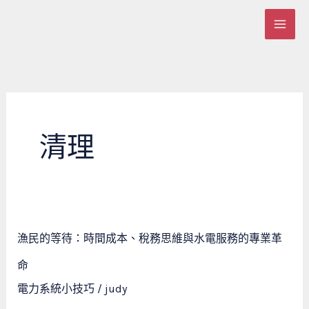
跳
至
主
要
內
容
清理
漁
漁民的等待：時間成本、稅務思維與水電服務的專業革
民
的
命
等
電力系統小技巧
/
judy
待：