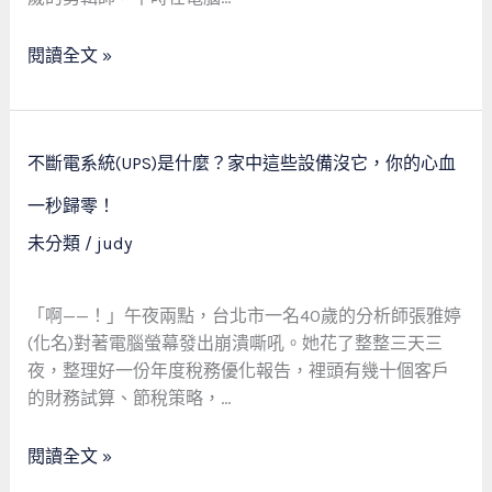
戰！
剪
閱讀全文 »
輯
師
阿
姨
不
不斷電系統(UPS)是什麼？家中這些設備沒它，你的心血
的
斷
水
電
一秒歸零！
電
系
未分類
/
judy
改
統
造
(UPS)
蛻
是
「啊——！」午夜兩點，台北市一名40歲的分析師張雅婷
變
什
(化名)對著電腦螢幕發出崩潰嘶吼。她花了整整三天三
記
麼？
夜，整理好一份年度稅務優化報告，裡頭有幾十個客戶
家
的財務試算、節稅策略，…
中
這
閱讀全文 »
些