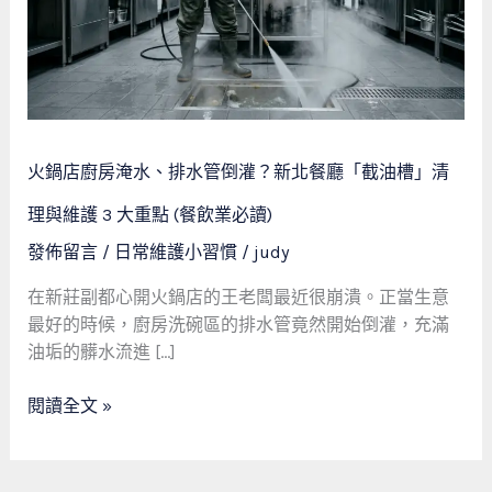
淹
水、
排
水
管
倒
火鍋店廚房淹水、排水管倒灌？新北餐廳「截油槽」清
灌？
新
理與維護 3 大重點 (餐飲業必讀)
北
發佈留言
/
日常維護小習慣
/
judy
餐
廳
在新莊副都心開火鍋店的王老闆最近很崩潰。正當生意
「截
最好的時候，廚房洗碗區的排水管竟然開始倒灌，充滿
油
油垢的髒水流進 […]
槽」
清
閱讀全文 »
理
與
維