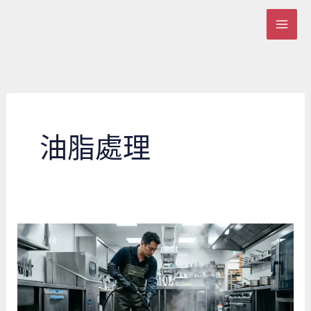
跳
至
主
要
內
容
油脂處理
火
鍋
店
廚
房