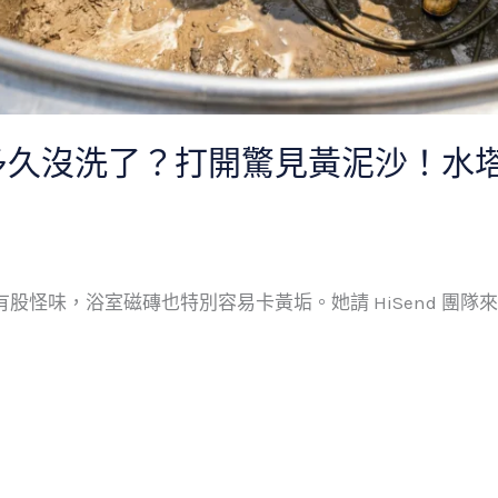
多久沒洗了？打開驚見黃泥沙！水
怪味，浴室磁磚也特別容易卡黃垢。她請 HiSend 團隊來檢