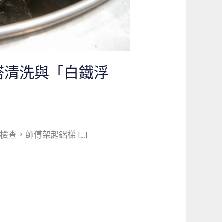
塔清洗與「白鐵浮
查，師傅架起鋁梯 […]