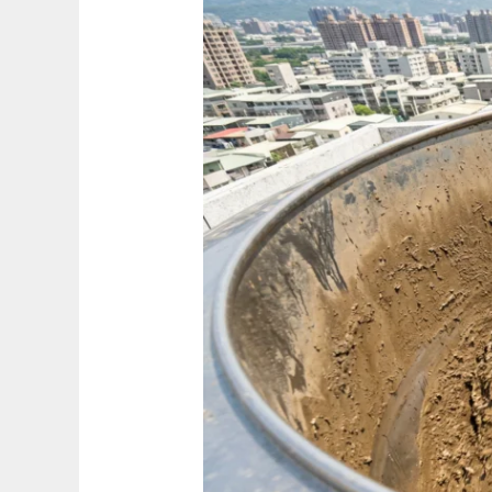
中
清
水
透
天
水
塔
多
久
沒
洗
了？
打
開
驚