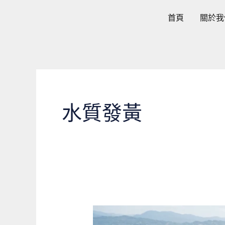
跳
首頁
關於我
至
主
要
內
容
水質發黃
台