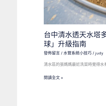
見
黃
泥
沙！
台中清水透天水塔
水
塔
球」升級指南
清
發佈留言
/
水管系統小技巧
/
judy
洗
與
清水區的張媽媽最近洗菜時覺得水有股
「白
閱讀全文 »
鐵
浮
球」
升