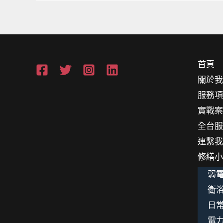
級
指
南
首頁
關於
服務
實戰
全台
連繫
修繕
弱電
衛浴
日
電