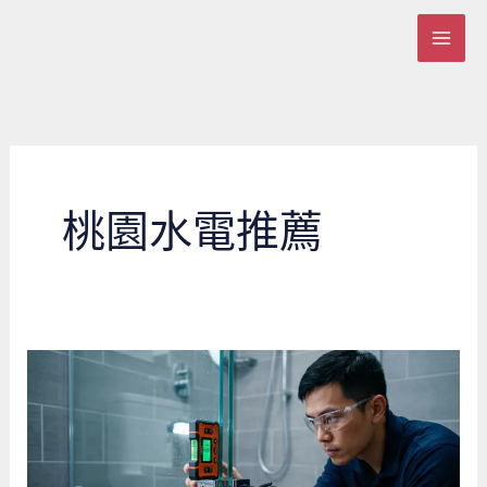
跳
至
主
要
內
容
桃園水電推薦
桃
園
青
埔
新