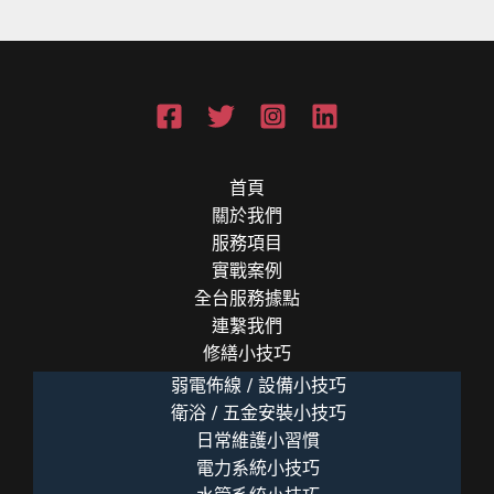
3
大
隱
形
殺
手
(乾
首頁
濕
關於我們
分
服務項目
離
實戰案例
避
全台服務據點
雷
連繫我們
指
修繕小技巧
南)
弱電佈線 / 設備小技巧
衛浴 / 五金安裝小技巧
日常維護小習慣
電力系統小技巧