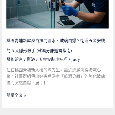
屋
淋
浴
拉
門
漏
桃園青埔新屋淋浴拉門漏水、玻璃自爆？衛浴五金安裝
水、
玻
的 3 大隱形殺手 (乾濕分離避雷指南)
璃
發佈留言
/
衛浴 / 五金安裝小技巧
/
judy
自
爆？
住在桃園青埔新大樓的陳先生，最近洗澡洗得膽戰心
衛
驚。社區群組傳出好幾戶浴室「乾濕分離」的強化玻璃
浴
拉門突然自爆，滿 […]
五
金
閱讀全文 »
安
裝
的