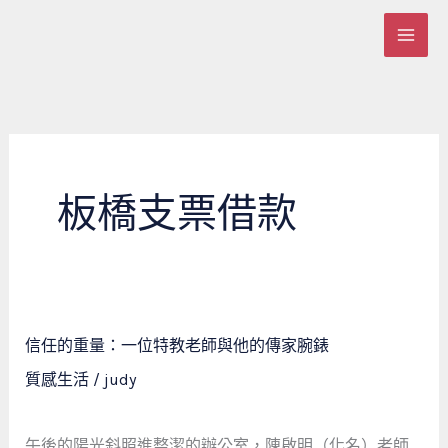
跳
至
主
要
內
容
板橋支票借款
信
信任的重量：一位特教老師與他的傳家腕錶
任
質感生活
/
judy
的
重
量：
午後的陽光斜照進整潔的辦公室，陳啟明（化名）老師