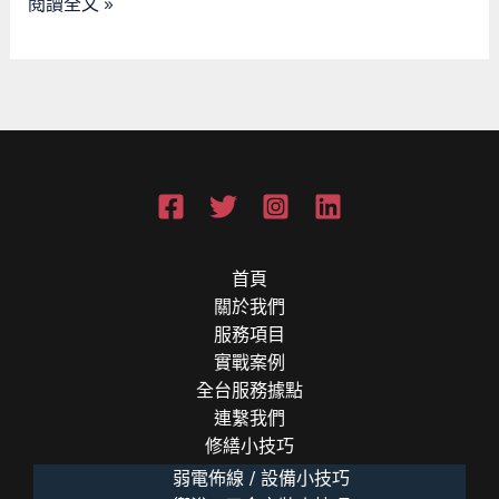
閱讀全文 »
鋪
如
何
成
為
你
的
社
會
安
首頁
全
關於我們
網？
服務項目
實戰案例
全台服務據點
連繫我們
修繕小技巧
弱電佈線 / 設備小技巧