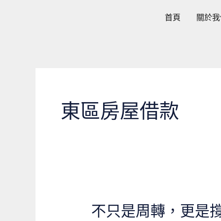
跳
首頁
關於我
至
主
要
內
容
東區房屋借款
不只是周轉，更是
不