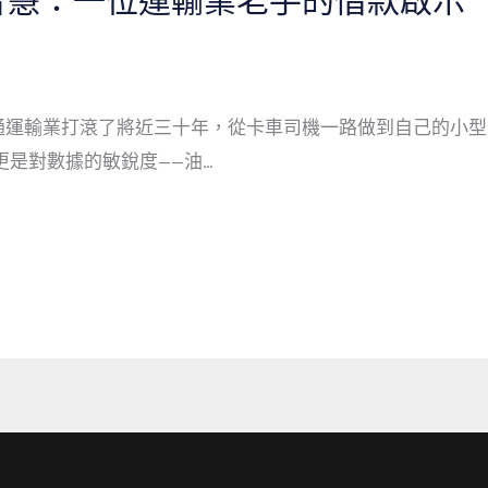
智慧：一位運輸業老手的借款啟示
交通運輸業打滾了將近三十年，從卡車司機一路做到自己的小
是對數據的敏銳度——油…