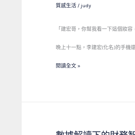
只
質感生活
/
judy
是
周
「建宏哥，你幫我看一下這個妝容
轉，
更
晚上十一點，李建宏(化名)的手機
是
撐
閱讀全文 »
起
幸
福
的
那
雙
手：
一
數