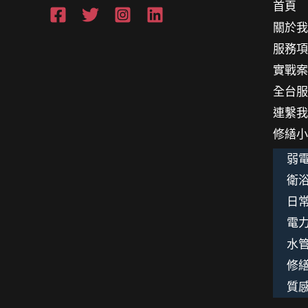
首頁
老
關於
手
服務
的
實戰
借
全台
款
連繫
啟
修繕
示
弱電
衛浴
日
電
水
修
質