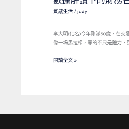
數據解讀下的財務
位
據
質感生活
/
judy
新
解
娘
讀
秘
李大明(化名)今年剛滿50歲，在
下
書
像一場馬拉松，靠的不只是體力，更
的
與
財
當
閱讀全文 »
務
舖
智
的
慧：
真
一
實
位
故
運
事
輸
業