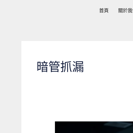
跳
首頁
關於我
至
主
要
內
容
暗管抓漏
牆