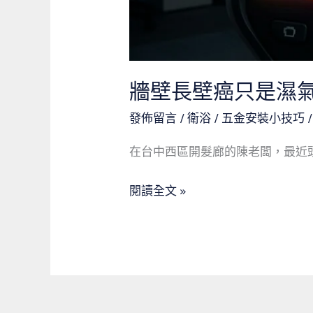
經
驗：
忽
視
牆壁長壁癌只是濕
暗
發佈留言
/
衛浴 / 五金安裝小技巧
管
微
在台中西區開髮廊的陳老闆，最近頭
漏
水
閱讀全文 »
的
百
萬
代
價