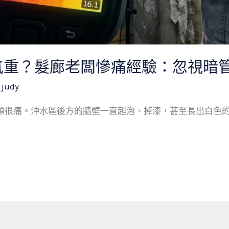
氣重？髮廊老闆慘痛經驗：忽視暗
/
judy
很痛。沖水區後方的牆壁一直起泡、掉漆，甚至長出白色的結