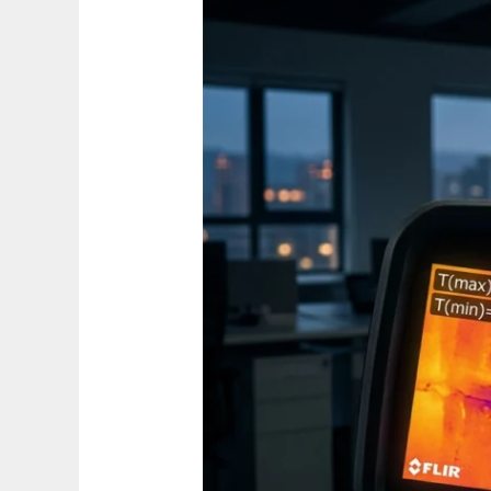
壁
長
壁
癌
只
是
濕
氣
重？
髮
廊
老
闆
慘
痛