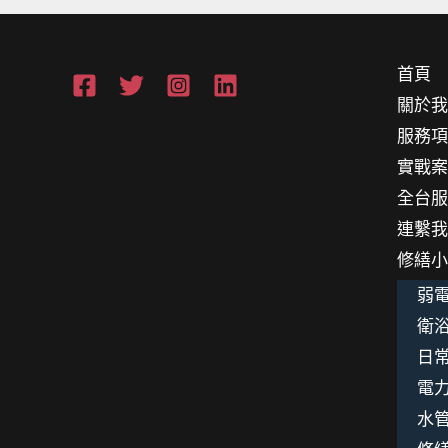
首頁
關於
服務
實戰
全台
連繫
修繕
弱電
衛浴
日
電
水