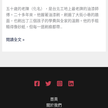
希
望：
五十歲的老陳（化名），是台北工地上最老牌的油漆師
一
傅。二十多年來，他握著油漆刷，刷遍了大街小巷的牆
位
面，也刷出了三個孩子的學費與全家的溫飽。他的手粗
老
糙得像砂紙，但每一道刷痕都帶…
師
傅
閱讀全文 »
如
何
用
「救
急
不
救
窮」
翻
轉
首頁
人
關於我們