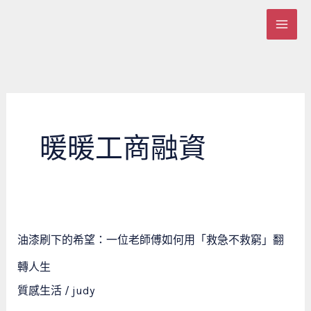
跳
至
主
要
內
容
暖暖工商融資
油
油漆刷下的希望：一位老師傅如何用「救急不救窮」翻
漆
刷
轉人生
下
質感生活
/
judy
的