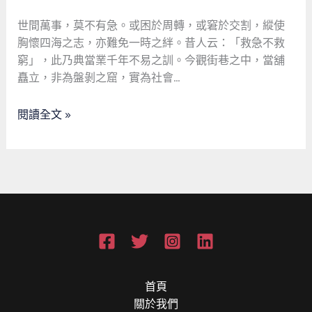
位
單
世間萬事，莫不有急。或困於周轉，或窘於交割，縱使
親
胸懷四海之志，亦難免一時之絆。昔人云：「救急不救
母
窮」，此乃典當業千年不易之訓。今觀街巷之中，當舖
親
矗立，非為盤剝之窟，實為社會…
的
經
閱讀全文 »
商
救
贖
與
社
會
安
全
網
的
首頁
微
關於我們