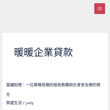
跳
至
主
要
內
容
暖暖企業貸款
當
當舖如燈：一位單親母親的經商救贖與社會安全網的微
舖
如
光
燈：
質感生活
/
judy
一