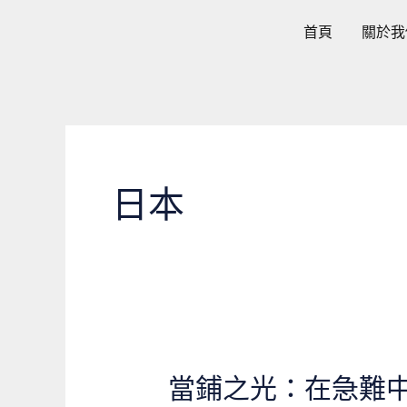
跳
首頁
關於我
至
主
要
內
容
日本
當鋪之光：在急難
當