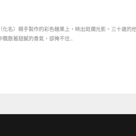
（化名）親手製作的彩色糖果上，映出斑斕光影。三十歲的
中飄散著甜膩的香氣，卻掩不住…