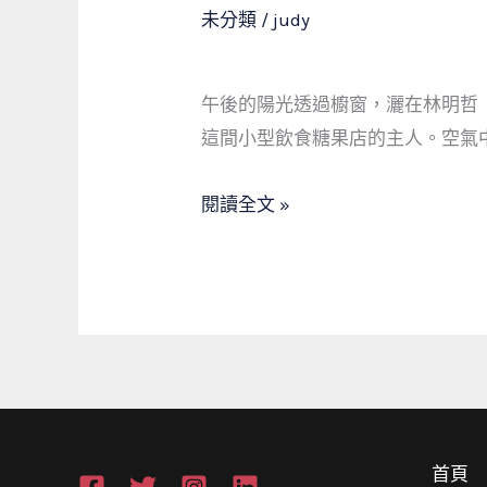
鋪
未分類
/
judy
之
光：
午後的陽光透過櫥窗，灑在林明哲
在
這間小型飲食糖果店的主人。空氣
急
難
閱讀全文 »
中
點
亮
希
望
的
燈
塔
首頁