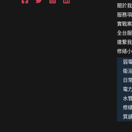
關於
服務
實戰
全台
連繫
修繕
弱電
衛浴
日
電
水
修
質