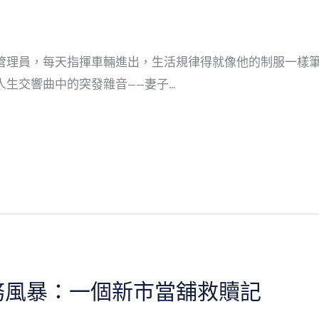
管理員，每天指揮車輛進出，生活規律得就像他的制服一樣
人生交響曲中的突發雜音——妻子…
務風暴：一個新市當舖救贖記