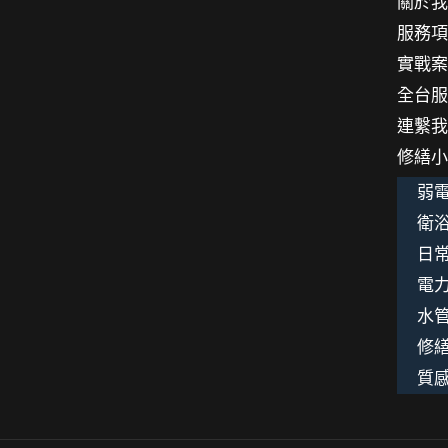
關於
舖
服務
救
實戰
贖
全台
記
連繫
修繕
弱電
衛浴
日
電
水
修
質