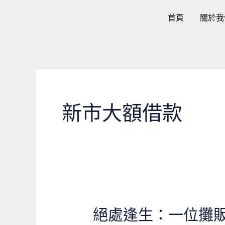
跳
首頁
關於我
至
主
要
內
容
新市大額借款
絕處逢生：一位攤
絕