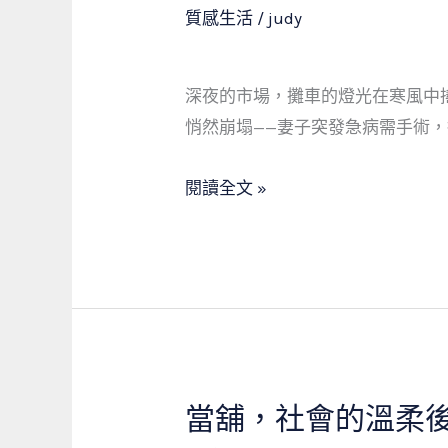
處
質感生活
/
judy
逢
生：
深夜的市場，攤車的燈光在寒風中
一
悄然崩塌——妻子突發急病需手術，
位
攤
閱讀全文 »
販
與
當
鋪
的
溫
暖
相
當舖，社會的溫柔
當
遇
舖，