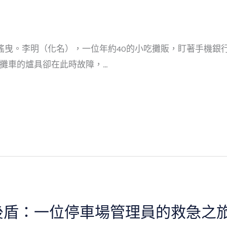
搖曳。李明（化名），一位年約40的小吃攤販，盯著手機銀
攤車的爐具卻在此時故障，…
後盾：一位停車場管理員的救急之