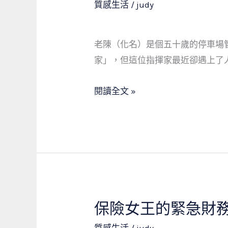
質感生活
/
judy
社
會
老陳（化名）是個五十歲的停車場
的
家」，但這位指揮家最近卻遇上了
溫
柔
閱讀全文 »
後
盾：
一
位
停
車
場
管
保險女王的緊急財
保
理
險