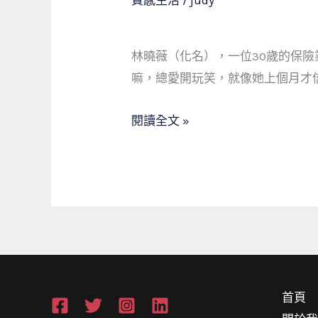
質感生活
/
judy
員
女
的
王
救
林曉薇（化名），一位30歲的保
的
急
嘛，總愛開玩笑，就像她上個月才
緊
之
急
旅
閱讀全文 »
財
務
風
暴：
一
個
新
市
首頁
當