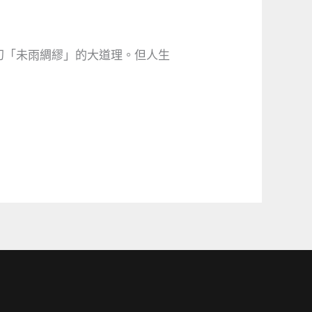
叨「未雨綢繆」的大道理。但人生