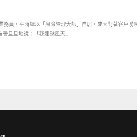
險業務員，平時總以「風險管理大師」自居，成天對著客戶嘮
信誓旦旦地說：「我連颱風天…