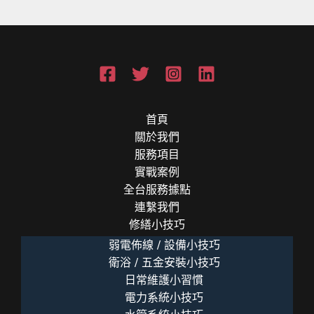
工
業
級
AP
規
劃
(2026
首頁
數
關於我們
位
服務項目
轉
實戰案例
型
全台服務據點
指
連繫我們
南)
修繕小技巧
弱電佈線 / 設備小技巧
衛浴 / 五金安裝小技巧
日常維護小習慣
電力系統小技巧