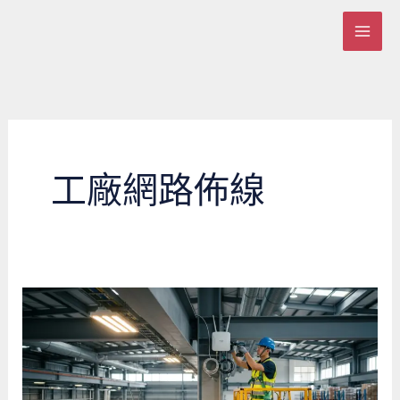
跳
至
主
要
內
容
工廠網路佈線
桃
園
工
廠
Wi-