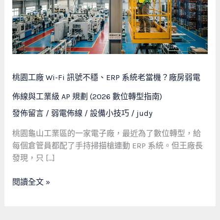
Fi
訊
號
不
穩、
ERP
桃園工廠 Wi-Fi 訊號不穩、ERP 系統老當機？廠房弱電
系
統
佈線與工業級 AP 規劃 (2026 數位轉型指南)
老
發佈留言
/
弱電佈線 / 設備小技巧
/
judy
當
機？
桃園龜山工業區的一家電子廠，最近為了數位轉型，給
廠
每個倉管員都配了手持掃描槍連動 ERP 系統。但王廠長
房
發現，只 […]
弱
電
閱讀全文 »
佈
線
與