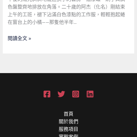
都
色盤整齊地排放在角落。二十歲的阿杰（化名）剛結束
是
上午的工班，褪下沾滿白色漆點的工作服，輕輕抱起蜷
他
在窗台上的小橘——那隻他半年…
與
貓
閱讀全文 »
咪
的
數
據
詩
篇
首頁
關於我們
服務項目
實戰案例