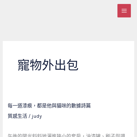
跳
至
主
要
內
容
寵物外出包
每
每一道漆痕，都是他與貓咪的數據詩篇
一
質感生活
/
judy
道
漆
痕，
午後的陽光斜斜地灑進狹小的套房，油漆罐、刷子與調