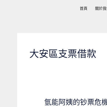
跳
首頁
關於我
至
主
要
內
容
大安區支票借款
氫能阿姨的钞票危
氫