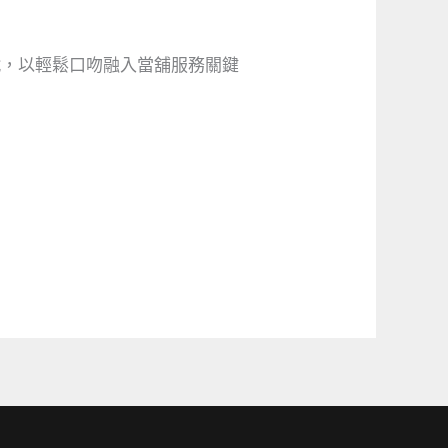
戰，以輕鬆口吻融入當舖服務關鍵