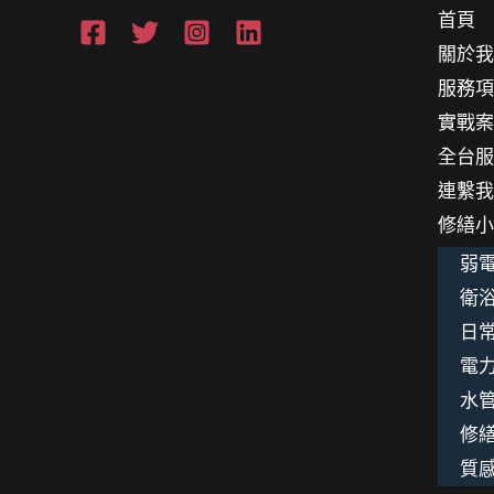
首頁
藝
關於
術
服務
實戰
全台
連繫
修繕
弱電
衛浴
日
電
水
修
質