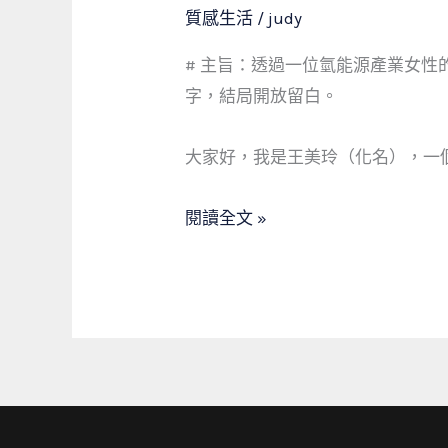
能
質感生活
/
judy
阿
# 主旨：透過一位氫能源產業女
姨
字，結局開放留白。
的
钞
大家好，我是王美玲（化名），一
票
危
閱讀全文 »
機：
當
科
學
遇
見
週
轉