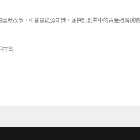
性的幽默故事，科普氫能源知識，並探討創業中的資金週轉挑
個在氫…