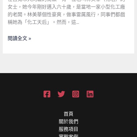
財
女士，她今年剛好邁入六十歲，是當地一家小型化工廠
務
的老闆。林美華個性豪爽，做事雷厲風行，同事們都戲
蛻
稱她為「化工天后」。然而，這…
變：
從
閱讀全文 »
危
機
到
轉
機
的
幽
默
旅
程
首頁
關於我們
服務項目
實戰案例