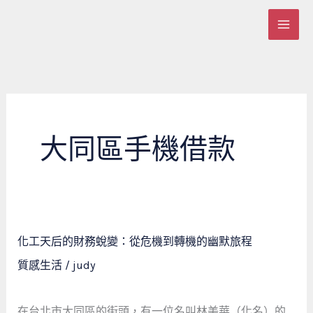
跳
至
主
要
內
容
大同區手機借款
化
化工天后的財務蛻變：從危機到轉機的幽默旅程
工
質感生活
/
judy
天
后
的
在台北市大同區的街頭，有一位名叫林美華（化名）的