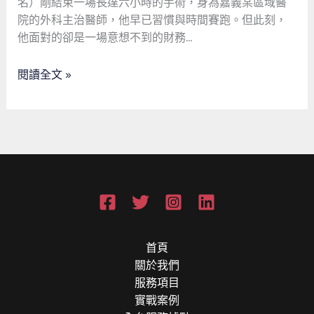
會
名）剛結束一場長達六小時的手術，身為嘉義某區域醫
護
安
院的外科主治醫師，他早已習慣與時間賽跑。但此刻，
者：
全
他面對的卻是一場意想不到的財務…
一
網
位
的
閱讀全文 »
醫
幽
療
默
工
記
作
事
者
與
當
舖
的
救
首頁
急
關於我們
邂
服務項目
逅
實戰案例