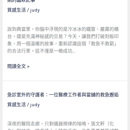
網的幽默記事
溫
質感生活
/
judy
暖
守
護：
說到典當業，你腦中浮現的是冷冰冰的鐵窗、嚴肅的櫃
一
台，還是充滿神秘感的交易？今天，讓我們打破刻板印
位
象，用一個溫暖的故事，重新認識這個「救急不救窮」
工
的合法行業。這不僅是一樁成功…
廠
女
閱讀全文 »
工
的
急
急
難
急診室外的守護者：一位醫療工作者與當舖的救急邂逅
診
轉
質感生活
/
judy
室
機
外
與
的
社
深夜的醫院走廊，只剩儀器規律的嗡鳴。張文軒（化
守