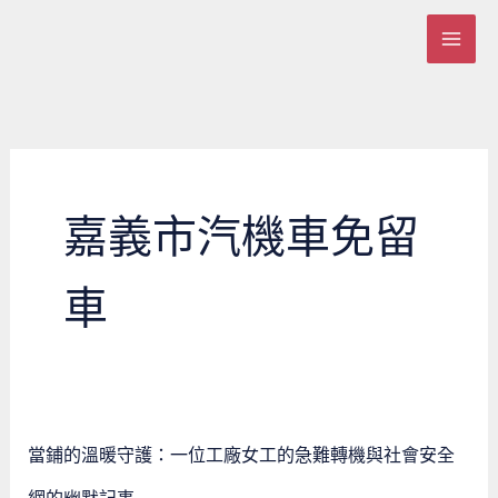
跳
至
主
要
內
容
嘉義市汽機車免留
車
當
當鋪的溫暖守護：一位工廠女工的急難轉機與社會安全
鋪
的