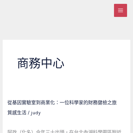
跳
至
主
要
內
容
商務中心
從
從基因實驗室到商業化：一位科學家的財務健檢之旅
基
質感生活
/
judy
因
實
驗
阿政（化名）今年三十出頭，在台北內湖科學園區附近