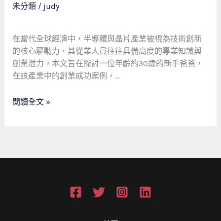
未分類
/
judy
業
體
之
產
路
業
在當代全球經濟中，半導體與晶片產業被視為技術創新
新
的核心驅動力，其從業人員往往具備高度的專業知識與
手
創業潛力。本文旨在探討一位年齡約30歲的新手爸爸，
爸
在該產業中的創業成功案例，…
爸
創
閱讀全文 »
業
成
功
案
例
之
學
術
分
析