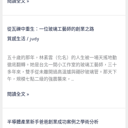
閱讀全文 »
七
旬
教
練
從
從瓦礫中重生：一位玻璃工藝師的創業之路
的
瓦
質感生活
/
judy
財
礫
務
中
覺
重
五十歲的那年，林素雲（化名）的人生被一場天搖地動
醒
生：
徹底翻轉。她是台北一間小工作室的玻璃工藝師，三十
之
一
多年來，雙手從未離開過高溫爐與硼矽玻璃管。那天下
旅
位
午，規模七點二級的強震襲來，…
玻
璃
閱讀全文 »
工
藝
師
的
半
半導體產業新手爸爸創業成功案例之學術分析
創
導