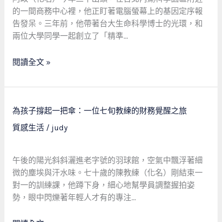
室
的一間商務中心裡，他正盯著電腦螢幕上的基因定序報
到
告發呆。三年前，他帶著台大生命科學博士的光環，和
商
兩位大學同學一起創立了「精準…
業
化：
閱讀全文 »
一
位
科
學
為
為孩子撐起一把傘：一位七旬教練的財務覺醒之旅
家
孩
質感生活
/
judy
的
子
財
撐
務
起
午後的陽光斜斜灑進老字號的羽球館，空氣中飄浮著細
健
一
微的塵埃與汗水味。七十歲的陳教練（化名）剛結束一
檢
把
對一的訓練課，他蹲下身，細心地幫學員調整握拍姿
之
傘：
勢，眼中閃爍著年輕人才有的專注…
旅
一
位