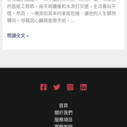
的
的造紙工程師，每天與纖維和水流打交道，生活看似平
轉
穩。然而，一場突如其來的家庭危機，讓他的人生驟然
折
轉向。母親因心臟病急需手術，…
點：
當
閱讀全文 »
鋪
如
何
織
就
社
會
安
全
網
首頁
關於我們
服務項目
實戰案例