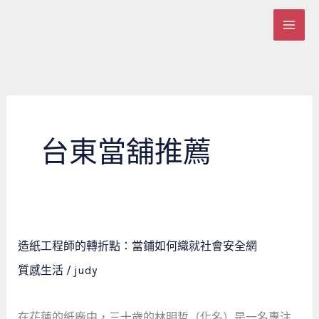
跳
至
主
要
內
容
台東當舖推薦
造
造紙工程師的轉折點：當鋪如何織就社會安全網
紙
質感生活
/
judy
工
程
師
在花蓮的紙廠中，三十歲的林明哲（化名）是一名專注