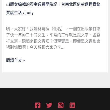
緊
出
出版女編輯的資金週轉歷險記：台南北區借款選擇實錄
急
版
質感生活
/
judy
財
女
務
編
覺
輯
嗨，大家好！我是林曉薇（化名），一個在出版業打滾
醒
的
了快十年的三十歲女生。平常的工作就是跟文字、書籍
資
打交道，聽起來很文青吧？但現實是，即使是文青也會
金
遇到錢關啊！今天想跟大家分享…
週
轉
閱讀全文 »
歷
險
記：
台
南
北
區
借