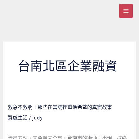
跳
至
主
要
內
容
台南北區企業融資
救
救急不救窮：那些在當舖裡重獲希望的真實故事
急
質感生活
/
judy
不
救
窮：
清晨五點，天色還未全亮，台南市的街頭已出現一抹綠