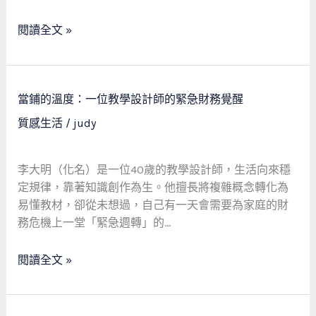
動
教
閱讀全文 »
練
如
何
當
藉
當鋪的溫度：一位教學設計師的緊急財務覺醒
鋪
由
質感生活
/
judy
的
合
溫
法
度：
典
李大明（化名）是一位40歲的教學設計師，生活向來穩
一
當
定規律，靠著知識創作為生。他擅長將複雜概念轉化為
位
融
易懂教材，卻從未想過，自己有一天會需要為家庭的財
教
資
務危機上一堂「緊急週轉」的…
學
重
設
啟
閱讀全文 »
計
人
師
生
的