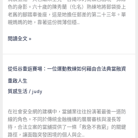
那
色的身影。六十歲的陳秀蘭（化名）熟練地將郵袋掛上
些
老舊的腳踏車後座，這是她擔任郵差的第二十三年。單
在
親媽媽的她，靠著這份微薄但穩…
當
舖
閱讀全文 »
裡
重
獲
希
從
從低谷重返賽場：一位運動教練如何藉由合法典當融資
望
低
的
谷
重啟人生
真
重
質感生活
/
judy
實
返
故
賽
事
場：
在社會安全網的建構中，當舖業往往扮演著最後一道防
一
線的角色。不同於傳統金融機構的層層審核與漫長等
位
待，合法立案的當舖提供了一條「救急不救窮」的關鍵
運
路徑，讓面臨突發困境的個人與企…