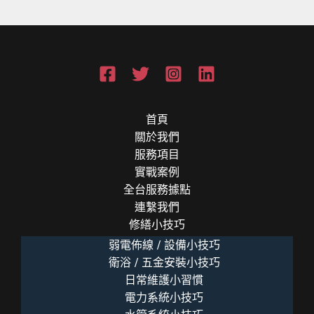
電
力
師
傅
破
解
「變
首頁
壓
關於我們
器」
服務項目
與
實戰案例
「迴
全台服務據點
路」
連繫我們
迷
修繕小技巧
思
弱電佈線 / 設備小技巧
衛浴 / 五金安裝小技巧
日常維護小習慣
電力系統小技巧