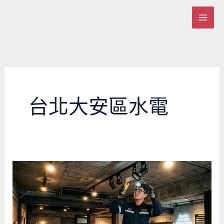
跳
至
主
要
內
容
台北大安區水電
台
北
咖
啡
廳