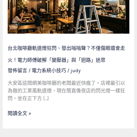
軌
道
燈
狂
閃、
發
台北咖啡廳軌道燈狂閃、發出嗡嗡聲？不僅傷眼還會走
出
嗡
火！電力師傅破解「變壓器」與「迴路」迷思
嗡
發佈留言
/
電力系統小技巧
/
judy
聲？
不
大安區這間網美咖啡廳的老闆最近快瘋了。店裡最引以
僅
為傲的工業風軌道燈，現在簡直像夜店的閃光燈一樣狂
傷
閃，坐在正下方 […]
眼
還
閱讀全文 »
會
走
火！