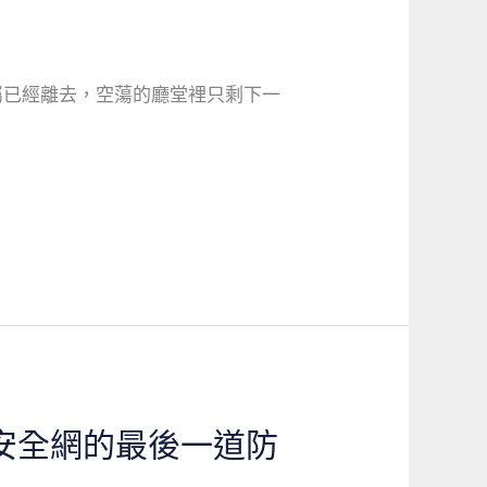
屬已經離去，空蕩的廳堂裡只剩下一
安全網的最後一道防