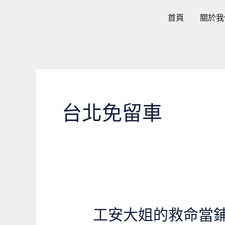
跳
首頁
關於我
至
主
要
內
容
台北免留車
工安大姐的救命當
工