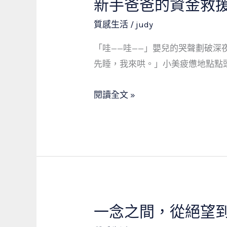
新手爸爸的資金救
新
術
手
質感生活
/
judy
檯，
爸
一
「哇——哇——」嬰兒的哭聲劃破
爸
筆
先睡，我來哄。」小美疲憊地點點
的
「免
資
留
閱讀全文 »
金
車」
救
借
援：
款
當
撐
鋪
起
如
社
何
會
成
一念之間，從絕望
一
安
為
念