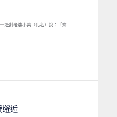
背一邊對老婆小美（化名）說：「妳
暖邂逅