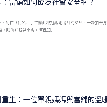
援：當鋪如何成為社會安全網？
深夜，阿偉（化名）手忙腳亂地抱起剛滿月的女兒，一邊拍著
頭，眼角卻藏著憂慮。阿偉知…
到重生：一位單親媽媽與當鋪的溫