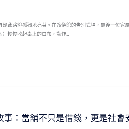
有幾盞路燈孤獨地亮著。在殯儀館的告別式場，最後一位家
名）慢慢收起桌上的白布，動作…
實故事：當舖不只是借錢，更是社會