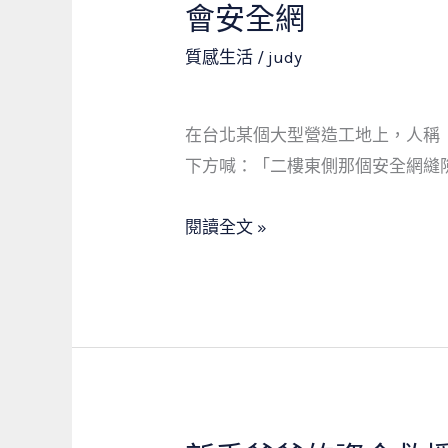
安
會安全網
大
質感生活
/
judy
姐
的
救
在台北某個大型營造工地上，人稱
命
下方喊：「二樓東側那個安全網縫
當
鋪：
閱讀全文 »
從
工
地
鷹
架
到
手