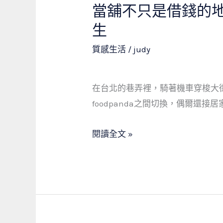
價
當舖不只是借錢的
當
值
舖
生
——
不
一
質感生活
/
judy
只
位
是
六
借
在台北的巷弄裡，騎著機車穿梭大街小
旬
錢
foodpanda之間切換，偶爾還接
工
的
安
地
閱讀全文 »
人
方：
員
一
的
位
親
50
身
歲
經