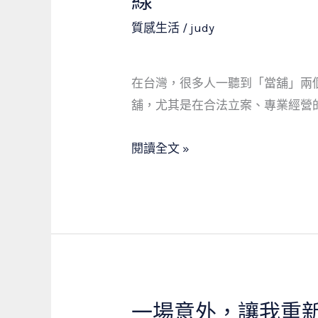
線
與
企
質感生活
/
judy
當
劃
鋪
師
的
的
在台灣，很多人一聽到「當舖」兩
溫
真
舖，尤其是在合法立案、專業經營
暖
實
邂
故
閱讀全文 »
逅
事：
當
舖
不
只
是
借
一場意外，讓我重
一