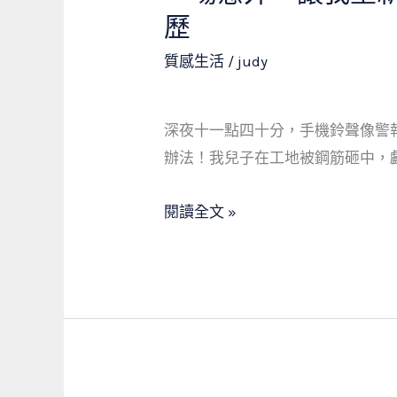
錢，
場
歷
更
意
是
質感生活
/
judy
外，
社
讓
會
我
深夜十一點四十分，手機鈴聲像警
安
重
辦法！我兒子在工地被鋼筋砸中，
全
新
網
認
閱讀全文 »
的
識
最
當
後
舖
一
的
道
社
防
會
線