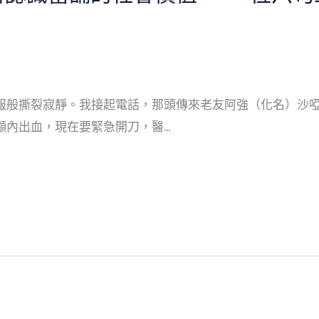
報般撕裂寂靜。我接起電話，那頭傳來老友阿強（化名）沙
顱內出血，現在要緊急開刀，醫…