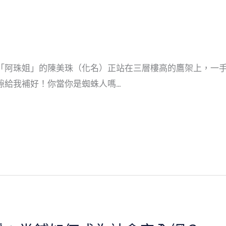
「阿珠姐」的陳美珠（化名）正站在三層樓高的鷹架上，一
隙給我補好！你當你是蜘蛛人嗎…