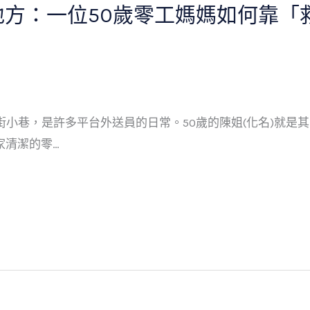
地方：一位50歲零工媽媽如何靠「
巷，是許多平台外送員的日常。50歲的陳姐(化名)就是其中一
居家清潔的零…