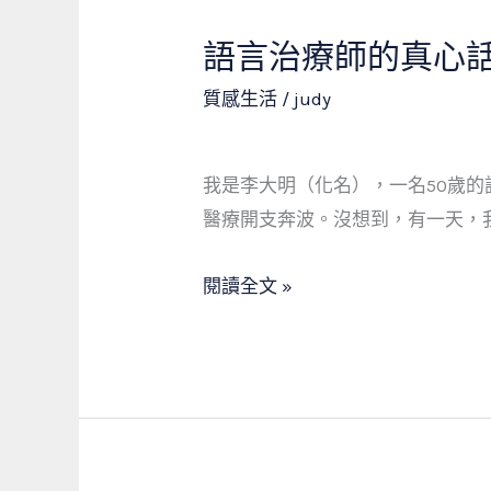
零
歷
工
語言治療師的真心
語
媽
言
質感生活
/
judy
媽
治
如
療
何
我是李大明（化名），一名50歲
師
靠
醫療開支奔波。沒想到，有一天，
的
「救
真
急
閱讀全文 »
心
不
話：
救
當
窮」
舖，
翻
是
轉
救
人