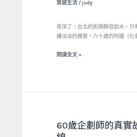
質感生活
/
judy
全
社
之
網
會
間，
安
夜深了，台北的街頭靜寂如水，只
從
全
縷淡淡的檀香。六十歲的阿娥（化
絕
網？
望
閱讀全文 »
到
重
生：
一
位
單
親
媽
60歲企劃師的真
60
媽
歲