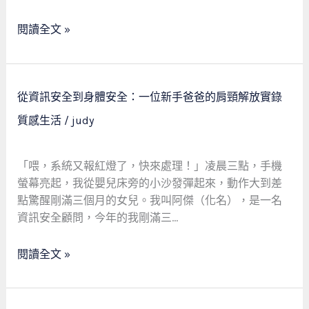
色
找
彩：
回
閱讀全文 »
一
身
位
體
七
主
旬
從
控
從資訊安全到身體安全：一位新手爸爸的肩頸解放實錄
新
資
權
質感生活
/
judy
手
訊
爸
安
爸
全
「喂，系統又報紅燈了，快來處理！」凌晨三點，手機
的
到
螢幕亮起，我從嬰兒床旁的小沙發彈起來，動作大到差
療
身
點驚醒剛滿三個月的女兒。我叫阿傑（化名），是一名
癒
體
資訊安全顧問，今年的我剛滿三…
之
安
旅
全：
閱讀全文 »
一
位
新