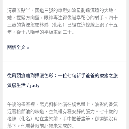
鋼
鐵
清晨五點半，國道三號的車燈如流星劃過沉睡的大地。
意
她，握緊方向盤，眼神專注得像瞄準靶心的射手。四十
志：
三歲的貨運駕駛林姊（化名）已經在這條線上跑了十五
一
年，從十八噸半的平板車到三十…
位
女
閱讀全文 »
貨
運
司
從
機
從肩頸痠痛到揮灑色彩：一位七旬新手爸爸的療癒之旅
肩
如
質感生活
/
judy
頸
何
痠
用
痛
科
午後的畫室裡，陽光斜斜地灑在調色盤上，油彩的香氣
到
學
混著松節油的味道，空氣裡有種安靜的張力。七十歲的
揮
方
老陳（化名）站在畫架前，手中握著畫筆，卻遲遲沒有
灑
法
落下。他看著眼前那幅未完成的…