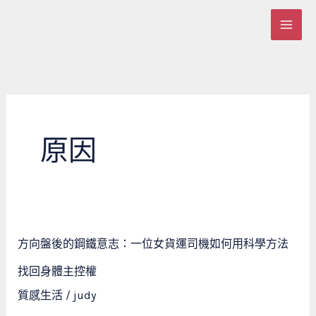
跳
至
主
要
內
容
原因
方
方向盤後的鋼鐵意志：一位女貨運司機如何用科學方法
向
盤
找回身體主控權
後
質感生活
/
judy
的