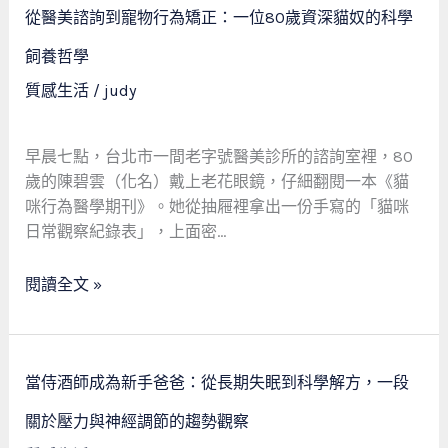
手
從
從醫美諮詢到寵物行為矯正：一位80歲資深貓奴的科學
爸
醫
爸
美
飼養哲學
的
諮
質感生活
/
judy
肩
詢
頸
到
解
寵
早晨七點，台北市一間老字號醫美診所的諮詢室裡，80
放
物
歲的陳碧雲（化名）戴上老花眼鏡，仔細翻閱一本《貓
實
行
咪行為醫學期刊》。她從抽屜裡拿出一份手寫的「貓咪
錄
為
日常觀察紀錄表」，上面密…
矯
正：
閱讀全文 »
一
位
80
當
歲
當侍酒師成為新手爸爸：從長期失眠到科學解方，一段
侍
資
酒
關於壓力與神經調節的趨勢觀察
深
師