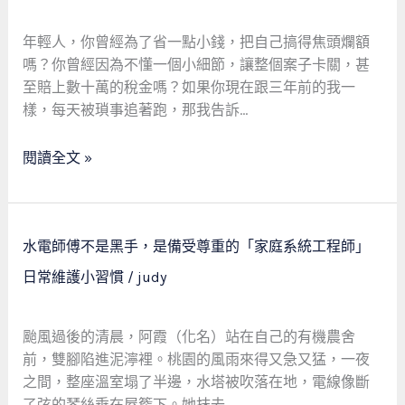
責、
交
高
給
年輕人，你曾經為了省一點小錢，把自己搞得焦頭爛額
效
我
嗎？你曾經因為不懂一個小細節，讓整個案子卡關，甚
開
們，
至賠上數十萬的稅金嗎？如果你現在跟三年前的我一
始
把
樣，每天被瑣事追著跑，那我告訴…
時
間
閱讀全文 »
還
給
生
活
水
水電師傅不是黑手，是備受尊重的「家庭系統工程師」
—
電
日常維護小習慣
/
judy
我
師
們
傅
的
不
颱風過後的清晨，阿霞（化名）站在自己的有機農舍
品
是
前，雙腳陷進泥濘裡。桃園的風雨來得又急又猛，一夜
牌
黑
之間，整座溫室塌了半邊，水塔被吹落在地，電線像斷
初
手，
了弦的琴絲垂在屋簷下。她抹去…