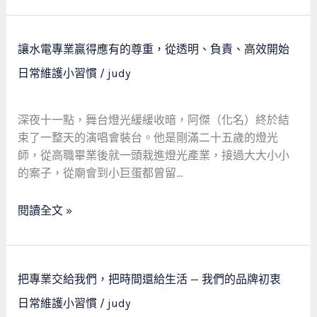
好，
與
不
暴
收
讓
怒
讓水電專業贏得應有的尊重，從透明、負責、高效開始
錢。
水
日常維護小習慣
/
judy
電
專
業
深夜十一點，舞台燈光緩緩收暗，阿傑（化名）終於結
贏
束了一整天的演唱會裝台。他是剛滿二十五歲的燈光
得
師，從高職畢業後就一頭栽進燈光產業，接過大大小小
應
的案子，從廟會到小巨蛋都曾留…
有
的
閱讀全文 »
尊
重，
從
透
把
把專業交給我們，把時間還給生活 — 我們的品牌初衷
明、
專
日常維護小習慣
/
judy
負
業