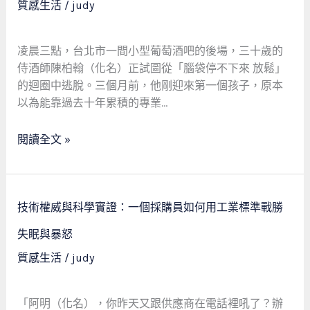
質感生活
/
judy
貓
成
奴
為
的
新
凌晨三點，台北市一間小型葡萄酒吧的後場，三十歲的
科
手
侍酒師陳柏翰（化名）正試圖從「腦袋停不下來 放鬆」
學
爸
的迴圈中逃脫。三個月前，他剛迎來第一個孩子，原本
飼
爸：
以為能靠過去十年累積的專業…
養
從
哲
長
閱讀全文 »
學
期
失
眠
技
到
技術權威與科學實證：一個採購員如何用工業標準戰勝
術
科
權
失眠與暴怒
學
威
質感生活
/
judy
解
與
方，
科
一
學
「阿明（化名），你昨天又跟供應商在電話裡吼了？辦
段