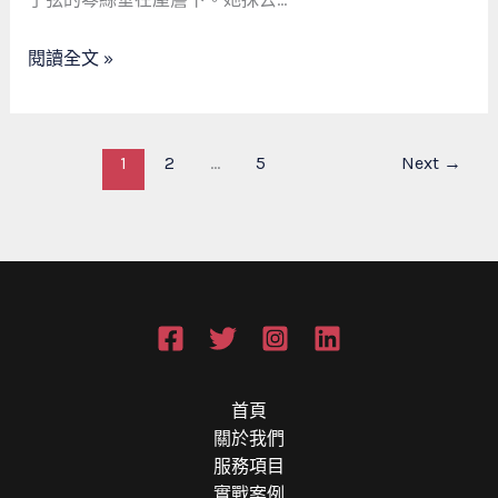
衷
是
備
閱讀全文 »
受
尊
重
的
1
2
...
5
Next
→
「家
庭
系
統
工
程
師」
首頁
關於我們
服務項目
實戰案例