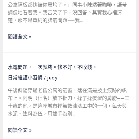
實
公室隔板都快被你震垮了。」同事小陳端著咖啡，語帶
關
證：
調侃地看著我。我苦笑了下，沒回答。其實我心裡清
於
一
楚，那不是單純的脾氣問題——我…
壓
個
力
採
閱讀全文 »
與
購
神
員
經
如
調
水
何
水電問題，一次就夠。修不好，不收錢。
節
電
用
的
日常維護小習慣
/
judy
問
工
趨
題，
業
午後斜陽穿過老舊公寓的氣窗，落在滿是披土痕跡的帆
勢
一
標
布上。阿明（化名）放下批刀，揉了揉痠澀的肩膀——三
觀
次
準
十歲的他，是這座城市裡無數油漆工中的一個，每天與
察
就
戰
水泥、塗料為伍，用雙手為別…
夠。
勝
修
失
閱讀全文 »
不
眠