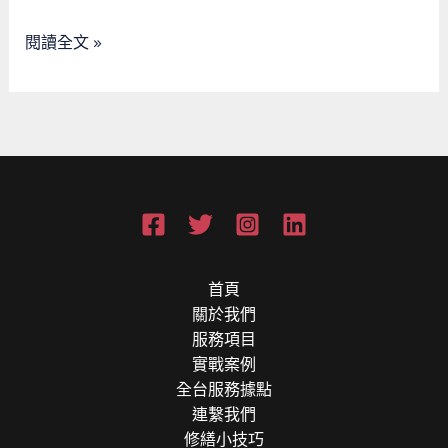
筆
度？
即
閱讀全文 »
時
資
金
如
何
撐
起
一
個
家
首頁
關於我們
服務項目
實戰案例
全台服務據點
連繫我們
修繕小技巧