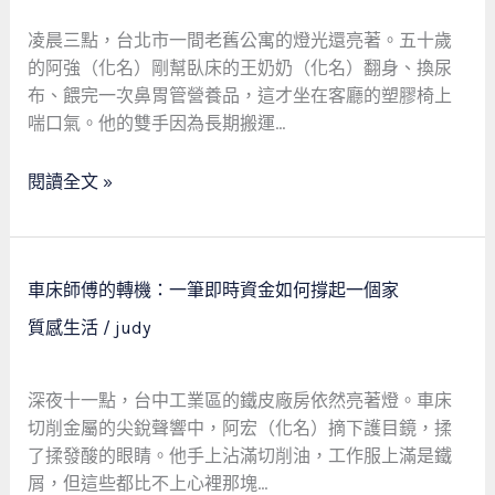
轉
人
凌晨三點，台北市一間老舊公寓的燈光還亮著。五十歲
生：
的阿強（化名）剛幫臥床的王奶奶（化名）翻身、換尿
一
布、餵完一次鼻胃管營養品，這才坐在客廳的塑膠椅上
間
喘口氣。他的雙手因為長期搬運…
當
舖
閱讀全文 »
如
何
撐
車
起
車床師傅的轉機：一筆即時資金如何撐起一個家
床
社
質感生活
/
judy
師
會
傅
安
的
全
深夜十一點，台中工業區的鐵皮廠房依然亮著燈。車床
轉
網
切削金屬的尖銳聲響中，阿宏（化名）摘下護目鏡，揉
機：
的
了揉發酸的眼睛。他手上沾滿切削油，工作服上滿是鐵
一
溫
屑，但這些都比不上心裡那塊…