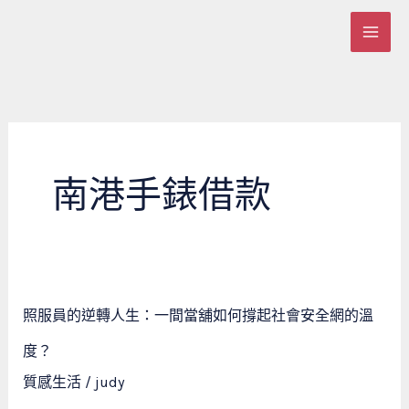
跳
至
主
要
內
容
南港手錶借款
照
照服員的逆轉人生：一間當舖如何撐起社會安全網的溫
服
員
度？
的
質感生活
/
judy
逆