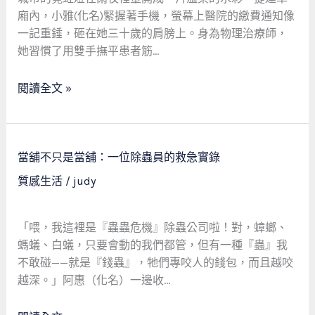
當
廂內，小雅(化名)緊握著手機，螢幕上醫院的繳費通知像
鋪：
一記重錘，砸在她三十歲的肩膀上。身為物理治療師，
一
她習慣了用雙手撫平患者筋…
位
物
閱讀全文 »
理
治
療
師
當
當舖不只是當舖：一位除蟲員的救急實錄
的
舖
質感生活
/
judy
救
不
急
只
之
是
「喂，我這裡是『蟲蟲危機』除蟲公司啦！對，蟑螂、
路
當
螞蟻、白蟻，只要會動的我們都管，但有一種『蟲』我
舖：
不敢碰——就是『錢蟲』，牠們專咬人的錢包，而且越咬
一
越深。」阿惠（化名）一邊收…
位
除