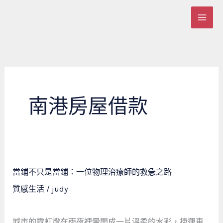
跳
至
主
要
內
容
南港房屋借款
當
當鋪不只是當鋪：一位物理治療師的救急之路
鋪
質感生活
/
judy
不
只
是
城市的霓虹燈在雨夜裡暈開成一片溫柔的水彩，捷運車