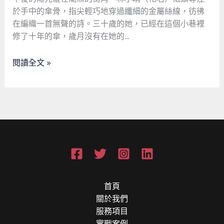
一
於手中的傘骨，指尖輕巧地穿過纖細的金屬絲線，彷彿
位
在編織一首無聲的詩。三十歲的她，已經在這個小巷裡
修
修了十年的傘，歲月沒有在她的…
傘
員
閱讀全文 »
的
創
業
傳
奇
首頁
關於我們
服務項目
實戰案例