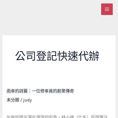
跳
至
主
要
內
容
公司登記快速代辦
雨
雨傘的詩篇：一位修傘員的創業傳奇
傘
未分類
/
judy
的
詩
篇：
午後的陽光灑在潮濕的街角，林小晴（化名）低頭專注