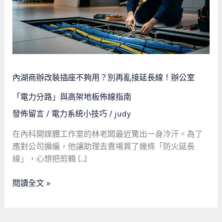
裝
插
座
不
夠
用？
內湖商辦改裝插座不夠用？別再亂接延長線！辦公室
別
再
「電力分路」與高架地板佈線指南
亂
發佈留言
/
電力系統小技巧
/
judy
接
延
在內科開媒體工作室的林老闆最近驚出一身冷汗。為了
長
應對公司擴編，他讓助理去賣場買了幾條「防火延長
線！
線」，心想把剪輯 […]
辦
公
閱讀全文 »
室
「電
力