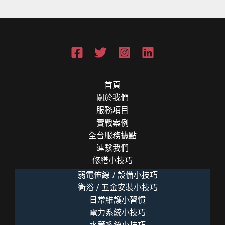
分
路」
與
高
架
地
板
首頁
佈
關於我們
線
服務項目
指
實戰案例
南
全台服務據點
連繫我們
修繕小技巧
弱電佈線 / 設備小技巧
衛浴 / 五金安裝小技巧
日常維護小習慣
電力系統小技巧