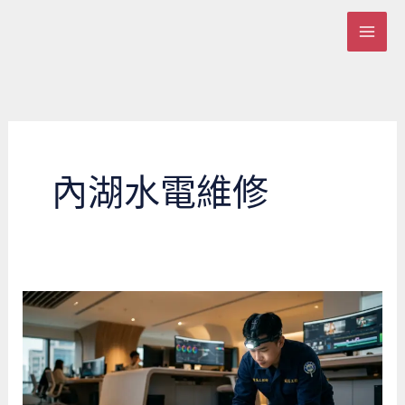
跳
至
主
要
內
容
內湖水電維修
內
湖
商
辦
改