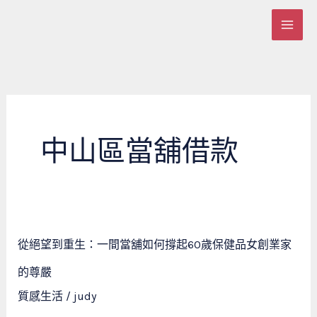
跳
至
主
要
內
容
中山區當舖借款
從
從絕望到重生：一間當舖如何撐起60歲保健品女創業家
絕
望
的尊嚴
到
質感生活
/
judy
重