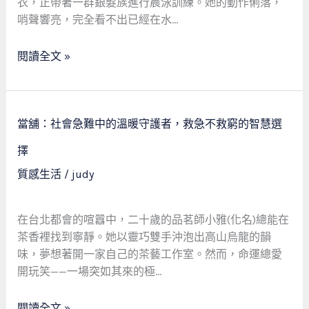
親
衣，正帶著一群銀髮族進行晨泳訓練。她的動作俐落，
的
游
哨聲響亮，完全看不出已經在水…
尊
泳
嚴
教
閱讀全文 »
練
與
當
當
舖
當舖：社會急難中的溫暖守護者，救急不救窮的智慧選
舖：
的
社
擇
溫
會
質感生活
/
judy
暖
急
交
難
會
中
在台北都會的喧囂中，二十歲的品茗師小雅(化名)總能在
——
的
茶香裡找到寧靜。她以靈巧雙手沖泡出高山烏龍的韻
當
溫
味，夢想著開一家自己的茶藝工作室。然而，命運總愛
舖
暖
開玩笑——一場突如其來的極…
是
守
社
護
閱讀全文 »