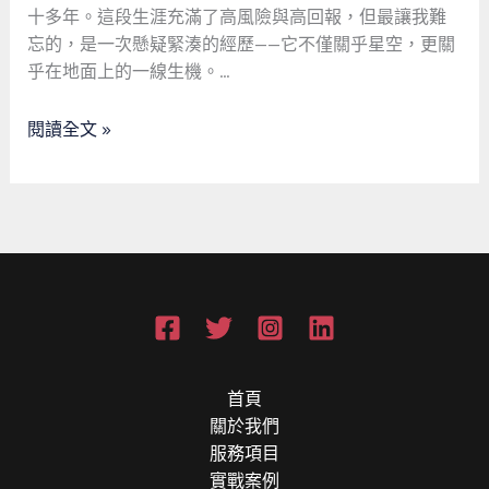
光：
會
十多年。這段生涯充滿了高風險與高回報，但最讓我難
商
安
忘的，是一次懸疑緊湊的經歷——它不僅關乎星空，更關
業
全
乎在地面上的一線生機。…
航
網
天
的
閱讀全文 »
老
真
兵
諦
的
懸
疑
故
事
首頁
關於我們
服務項目
實戰案例