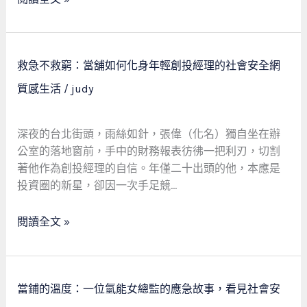
會
者，
安
救
全
急
網
救
不
救急不救窮：當舖如何化身年輕創投經理的社會安全網
的
急
救
最
質感生活
/
judy
不
窮
後
救
的
一
窮：
智
深夜的台北街頭，雨絲如針，張偉（化名）獨自坐在辦
環
當
慧
公室的落地窗前，手中的財務報表彷彿一把利刃，切割
舖
選
著他作為創投經理的自信。年僅二十出頭的他，本應是
如
擇
投資圈的新星，卻因一次手足競…
何
化
閱讀全文 »
身
年
輕
創
當
當鋪的溫度：一位氫能女總監的應急故事，看見社會安
投
鋪