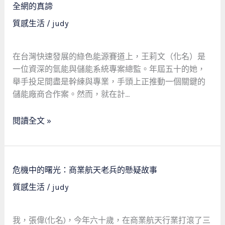
經
的
全網的真諦
理
溫
質感生活
/
judy
的
度：
社
一
會
位
在台灣快速發展的綠色能源賽道上，王莉文（化名）是
安
氫
一位資深的氫能與儲能系統專案總監。年屆五十的她，
全
能
舉手投足間盡是幹練與專業，手頭上正推動一個關鍵的
網
女
儲能廠商合作案。然而，就在計…
總
監
閱讀全文 »
的
應
急
危
故
危機中的曙光：商業航天老兵的懸疑故事
機
事，
質感生活
/
judy
中
看
的
見
曙
社
我，張偉(化名)，今年六十歲，在商業航天行業打滾了三