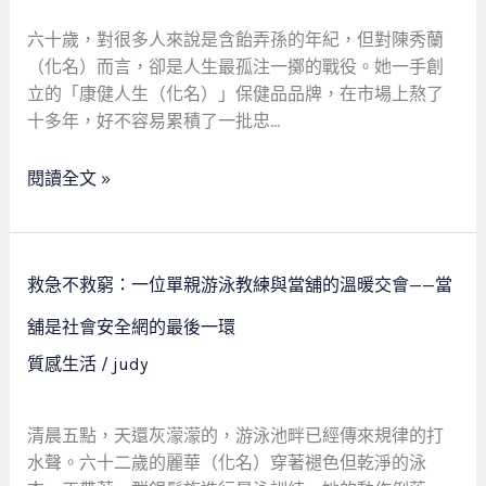
生：
一
六十歲，對很多人來說是含飴弄孫的年紀，但對陳秀蘭
間
（化名）而言，卻是人生最孤注一擲的戰役。她一手創
當
立的「康健人生（化名）」保健品品牌，在市場上熬了
舖
十多年，好不容易累積了一批忠…
如
何
閱讀全文 »
撐
起
60
救
歲
救急不救窮：一位單親游泳教練與當舖的溫暖交會——當
急
保
不
舖是社會安全網的最後一環
健
救
質感生活
/
judy
品
窮：
女
一
創
位
清晨五點，天還灰濛濛的，游泳池畔已經傳來規律的打
業
單
水聲。六十二歲的麗華（化名）穿著褪色但乾淨的泳
家