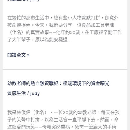
工
員
在繁忙的都市生活中，總有些小人物默默打拼，卻意外
的
被命運捉弄。今天，我們要分享一位食品加工員老陳
逆
（化名）的真實故事——他年約50歲，在工廠裡辛勤工作
襲：
了大半輩子，原以為能安穩退…
一
場
閱讀全文 »
借
款
救
急
幼
幼教老師的熱血融資戰記：極端環境下的資金曙光
的
教
質感生活
/
judy
復
老
仇
師
之
的
我是林俊偉（化名），一位30歲的幼教老師，每天在孩
旅
熱
子的笑聲中打拼，以為生活會一直平靜下去。然而，命
血
運總愛開玩笑——母親突然重病，急需一筆龐大的手術