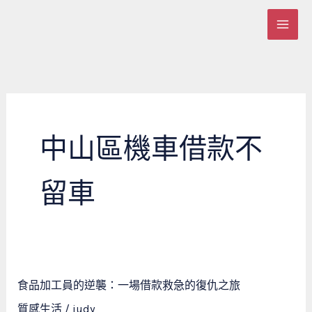
跳
至
主
要
內
容
中山區機車借款不
留車
食
食品加工員的逆襲：一場借款救急的復仇之旅
品
質感生活
/
judy
加