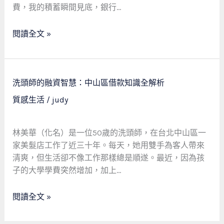
融
費，我的積蓄瞬間見底，銀行…
資
戰
閱讀全文 »
記：
極
端
環
洗
洗頭師的融資智慧：中山區借款知識全解析
境
頭
質感生活
/
judy
下
師
的
的
資
融
林美華（化名）是一位50歲的洗頭師，在台北中山區一
金
資
家美髮店工作了近三十年。每天，她用雙手為客人帶來
曙
智
清爽，但生活卻不像工作那樣總是順遂。最近，因為孩
光
慧：
子的大學學費突然增加，加上…
中
山
閱讀全文 »
區
借