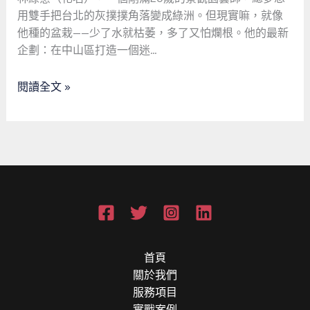
資
用雙手把台北的灰撲撲角落變成綠洲。但現實嘛，就像
金
他種的盆栽——少了水就枯萎，多了又怕爛根。他的最新
大
企劃：在中山區打造一個迷…
作
戰：
閱讀全文 »
當
綠
意
遇
上
金
流
奇
緣
首頁
關於我們
服務項目
實戰案例