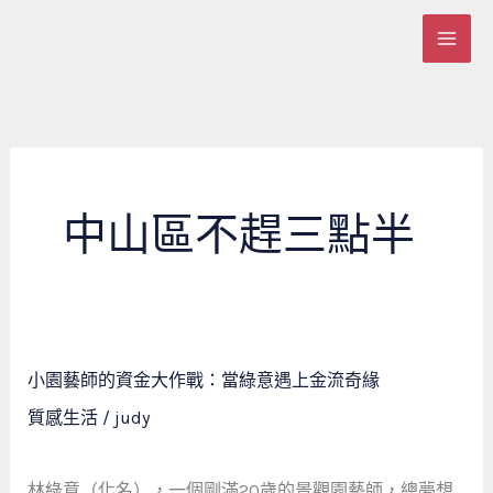
跳
至
主
要
內
容
中山區不趕三點半
小
小園藝師的資金大作戰：當綠意遇上金流奇緣
園
質感生活
/
judy
藝
師
的
林綠意（化名），一個剛滿20歲的景觀園藝師，總夢想