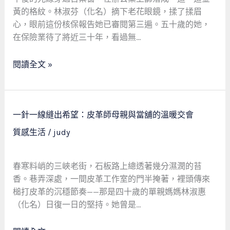
當
黃的格紋。林淑芬（化名）摘下老花眼鏡，揉了揉眉
舖
心，眼前這份核保報告她已審閱第三遍。五十歲的她，
作
在保險業待了將近三十年，看過無…
為
社
閱讀全文 »
會
安
全
網
一
一針一線縫出希望：皮革師母親與當舖的溫暖交會
的
針
質感生活
/
judy
溫
一
暖
線
守
縫
春寒料峭的三峽老街，石板路上總透著幾分濕潤的苔
護
出
香。巷弄深處，一間皮革工作室的門半掩著，裡頭傳來
希
槌打皮革的沉穩節奏——那是四十歲的單親媽媽林淑惠
望：
（化名）日復一日的堅持。她曾是…
皮
革