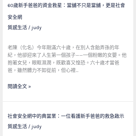
60
當，
60歲新手爸爸的資金救星：當舖不只是當舖，更是社會
歲
更
新
安全網
是
手
質感生活
/
judy
社
爸
會
爸
的
的
老陳（化名）今年剛滿六十歲，在別人含飴弄孫的年
溫
資
紀，他卻迎來了人生第一個孩子——一個粉嫩的女嬰。他
暖
金
抱著女兒，眼眶濕潤，既歡喜又惶恐。六十歲才當爸
安
救
爸，雖然體力不如從前，但心裡…
全
星：
網
當
閱讀全文 »
舖
不
只
社
是
社會安全網中的典當業：一位看護新手爸爸的救急啟示
會
當
質感生活
/
judy
安
舖，
全