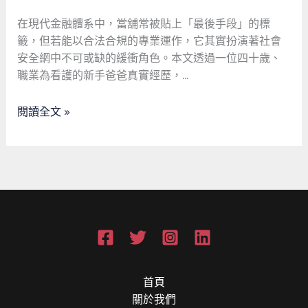
更
網
是
在現代金融體系中，當舖常被貼上「最後手段」的標
中
社
籤，但若能以合法合規的專業運作，它其實扮演著社會
的
會
安全網中不可或缺的緩衝角色。本文透過一位四十歲、
典
安
職業為看護的新手爸爸真實經歷，…
當
全
業：
網
閱讀全文 »
一
位
看
護
新
手
爸
爸
的
救
首頁
急
關於我們
啟