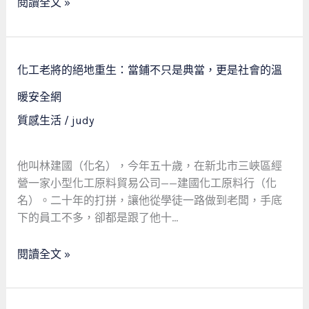
閱讀全文 »
師
母
親
與
化
化工老將的絕地重生：當鋪不只是典當，更是社會的溫
當
工
舖
老
暖安全網
的
將
質感生活
/
judy
溫
的
暖
絕
交
地
他叫林建國（化名），今年五十歲，在新北市三峽區經
會
重
營一家小型化工原料貿易公司——建國化工原料行（化
生：
名）。二十年的打拼，讓他從學徒一路做到老闆，手底
當
下的員工不多，卻都是跟了他十…
鋪
不
閱讀全文 »
只
是
典