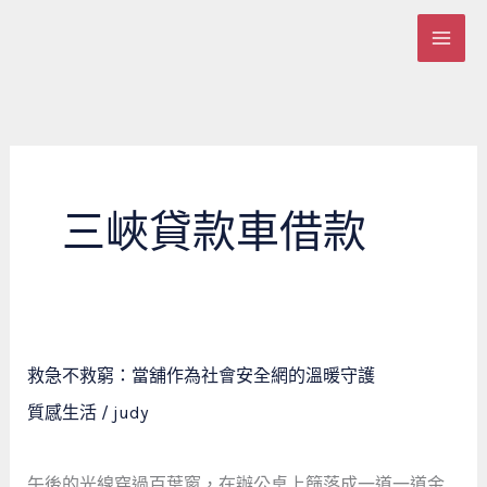
跳
至
主
要
內
容
三峽貸款車借款
救
救急不救窮：當舖作為社會安全網的溫暖守護
急
質感生活
/
judy
不
救
窮：
午後的光線穿過百葉窗，在辦公桌上篩落成一道一道金